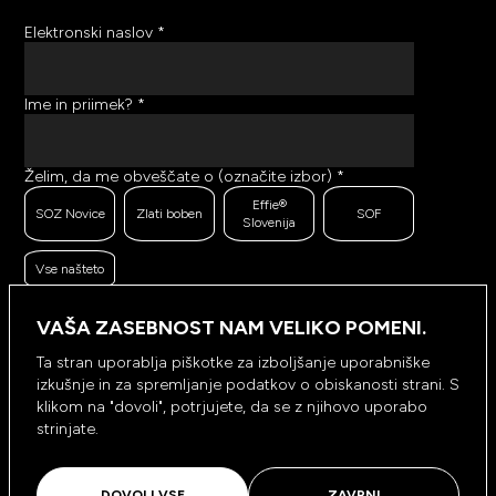
Elektronski naslov
*
Ime in priimek?
*
Želim, da me obveščate o (označite izbor)
*
Effie®
SOZ Novice
Zlati boben
SOF
Slovenija
Vse našteto
Ker se trudimo pošiljati čim bolj kakovostno in
zanimivo vsebino, bi želeli meriti odzive na poslana
VAŠA ZASEBNOST NAM VELIKO POMENI.
sporočila. Ali nam dovolite, da beležimo, hranimo
prikaze prejetih sporočil ter klike na povezave v
Ta stran uporablja piškotke za izboljšanje uporabniške
prejetih sporočilih?
*
izkušnje in za spremljanje podatkov o obiskanosti strani. S
Ne, ne
klikom na "dovoli", potrjujete, da se z njihovo uporabo
Da, dovolim
dovolim
strinjate.
NAROČI SE
DOVOLI VSE
ZAVRNI