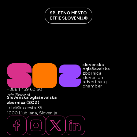
SPLETNO MESTO
EFFIE SLOVENIJA
slovenska
oglaševalska
zbornica
slovenian
advertising
chamber
+386 1 439 60 50
info@soz.si
Slovenska oglaševalska
zbornica (SOZ)
Letališka cesta 35
1000 Ljubljana, Slovenija