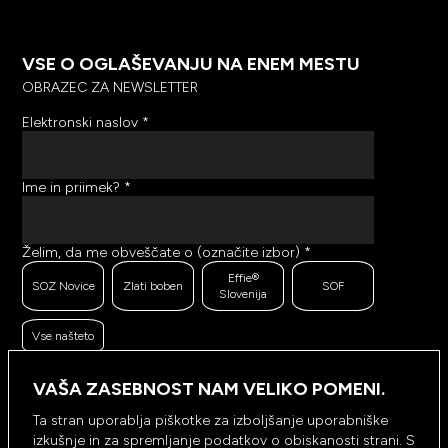
VSE O OGLAŠEVANJU NA ENEM MESTU
OBRAZEC ZA NEWSLETTER
Elektronski naslov
*
Ime in priimek?
*
Želim, da me obveščate o (označite izbor)
*
Effie®
SOZ Novice
Zlati boben
SOF
Slovenija
Vse našteto
Ker se trudimo pošiljati čim bolj kakovostno in
zanimivo vsebino, bi želeli meriti odzive na poslana
VAŠA ZASEBNOST NAM VELIKO POMENI.
sporočila. Ali nam dovolite, da beležimo, hranimo
prikaze prejetih sporočil ter klike na povezave v
Ta stran uporablja piškotke za izboljšanje uporabniške
prejetih sporočilih?
*
izkušnje in za spremljanje podatkov o obiskanosti strani. S