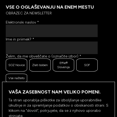
VSE O OGLAŠEVANJU NA ENEM MESTU
OBRAZEC ZA NEWSLETTER
Elektronski naslov
*
Ime in priimek?
*
Želim, da me obveščate o (označite izbor)
*
Effie®
SOZ Novice
Zlati boben
SOF
Slovenija
Vse našteto
Ker se trudimo pošiljati čim bolj kakovostno in
zanimivo vsebino, bi želeli meriti odzive na poslana
VAŠA ZASEBNOST NAM VELIKO POMENI.
sporočila. Ali nam dovolite, da beležimo, hranimo
prikaze prejetih sporočil ter klike na povezave v
Ta stran uporablja piškotke za izboljšanje uporabniške
prejetih sporočilih?
*
izkušnje in za spremljanje podatkov o obiskanosti strani. S
Ne, ne
klikom na "dovoli", potrjujete, da se z njihovo uporabo
Da, dovolim
dovolim
strinjate.