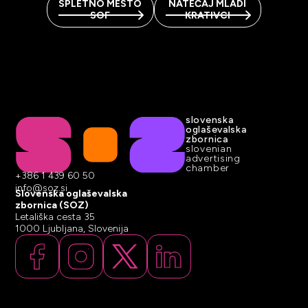
SPLETNO MESTO
NATEČAJ MLADI
SOF
KRATIVCI
slovenska
oglaševalska
zbornica
slovenian
advertising
chamber
+386 1 439 60 50
info@soz.si
Slovenska oglaševalska
zbornica (SOZ)
Letališka cesta 35
1000 Ljubljana, Slovenija