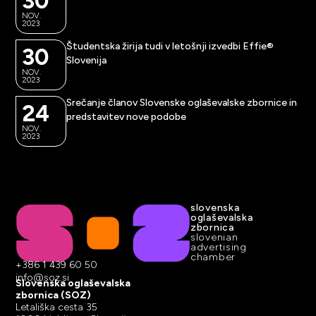
30
NOV.
2023
Študentska žirija tudi v letošnji izvedbi Effie®
30
Slovenija
NOV.
2023
Srečanje članov Slovenske oglaševalske zbornice in
24
predstavitev nove podobe
NOV.
2023
slovenska
oglaševalska
zbornica
slovenian
advertising
chamber
+386 1 439 60 50
info@soz.si
Slovenska oglaševalska
zbornica (SOZ)
Letališka cesta 35