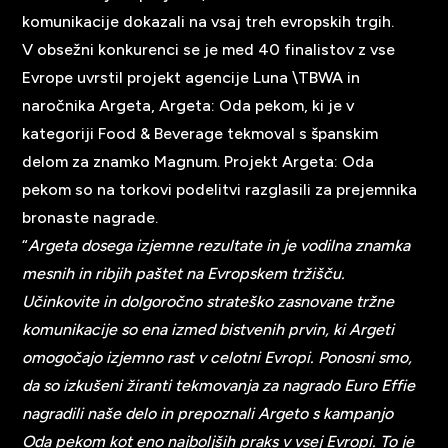
komunikacije dokazali na vsaj treh evropskih trgih.
V obsežni konkurenci se je med 40 finalistov z vse
Evrope uvrstil projekt agencije Luna \TBWA in
naročnika Argeta, Argeta: Oda pekom, ki je v
kategoriji Food & Beverage tekmoval s španskim
delom za znamko Magnum. Projekt Argeta: Oda
pekom so na torkovi podelitvi razglasili za prejemnika
bronaste nagrade.
“
Argeta dosega izjemne rezultate in je vodilna znamka
mesnih in ribjih paštet na Evropskem tržišču.
Učinkovite in dolgoročno strateško zasnovane tržne
komunikacije so ena izmed bistvenih prvin, ki Argeti
omogočajo izjemno rast v celotni Evropi. Ponosni smo,
da so izkušeni žiranti tekmovanja za nagrado Euro Effie
nagradili naše delo in prepoznali Argeto s kampanjo
Oda pekom kot eno najboljših praks v vsej Evropi. To je