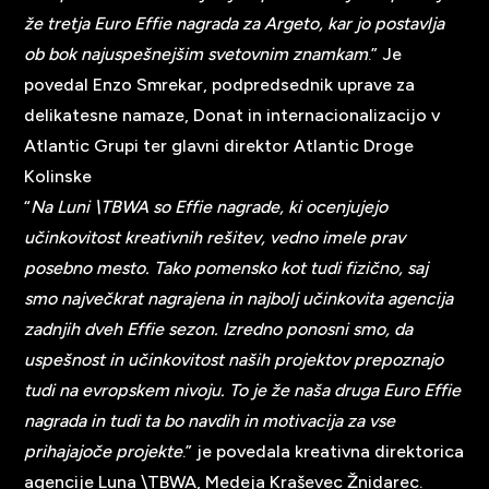
že tretja Euro Effie nagrada za Argeto, kar jo postavlja
ob bok najuspešnejšim svetovnim znamkam
.” Je
povedal Enzo Smrekar, podpredsednik uprave za
delikatesne namaze, Donat in internacionalizacijo v
Atlantic Grupi ter glavni direktor Atlantic Droge
Kolinske
“
Na Luni \TBWA so Effie nagrade, ki ocenjujejo
učinkovitost kreativnih rešitev, vedno imele prav
posebno mesto. Tako pomensko kot tudi fizično, saj
smo največkrat nagrajena in najbolj učinkovita agencija
zadnjih dveh Effie sezon. Izredno ponosni smo, da
uspešnost in učinkovitost naših projektov prepoznajo
tudi na evropskem nivoju. To je že naša druga Euro Effie
nagrada in tudi ta bo navdih in motivacija za vse
prihajajoče projekte
.” je povedala kreativna direktorica
agencije Luna \TBWA, Medeja Kraševec Žnidarec.