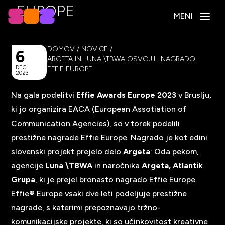
EUROPE
MENI
DOMOV
/
NOVICE
/
6
ARGETA IN LUNA \TBWA OSVOJILI NAGRADO
DEC.
EFFIE EUROPE
2023
Na gala podelitvi
Effie Awards Europe 2023
v Bruslju,
ki jo organizira EACA (European Assotiation of
Communication Agencies), so v torek podelili
prestižne nagrade Effie Europe. Nagrado je kot edini
slovenski projekt prejelo delo
Argeta
: Oda pekom,
agencije
Luna \TBWA
in naročnika
Argeta, Atlantik
Grupa
, ki je prejel bronasto nagrado Effie Europe.
Effie® Europe vsaki dve leti podeljuje prestižne
nagrade, s katerimi prepoznavajo tržno-
komunikacijske projekte, ki so učinkovitost kreativne