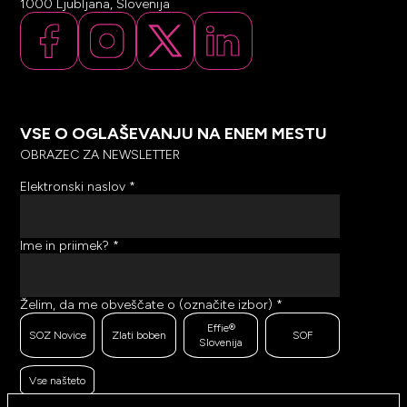
1000 Ljubljana, Slovenija
VSE O OGLAŠEVANJU NA ENEM MESTU
OBRAZEC ZA NEWSLETTER
Elektronski naslov
*
Ime in priimek?
*
Želim, da me obveščate o (označite izbor)
*
Effie®
SOZ Novice
Zlati boben
SOF
Slovenija
Vse našteto
Ker se trudimo pošiljati čim bolj kakovostno in