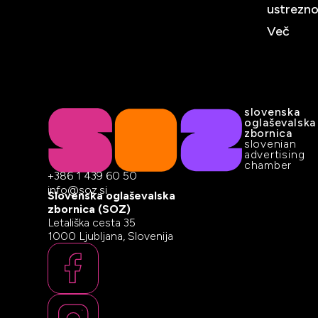
ustrezno
Več
slovenska
oglaševalska
zbornica
slovenian
advertising
chamber
+386 1 439 60 50
info@soz.si
Slovenska oglaševalska
zbornica (SOZ)
Letališka cesta 35
1000 Ljubljana, Slovenija