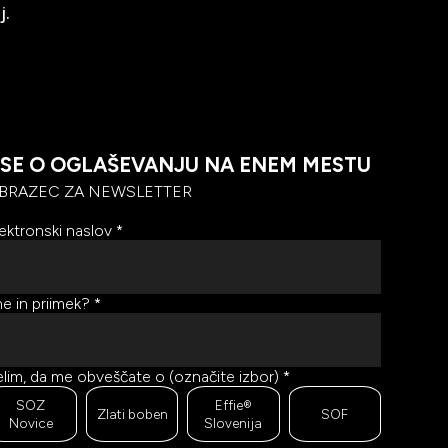
j.
SE O OGLAŠEVANJU NA ENEM MESTU
BRAZEC ZA NEWSLETTER
ektronski naslov
*
e in priimek?
*
lim, da me obveščate o (označite izbor)
*
SOZ
Effie®
Zlati boben
SOF
Novice
Slovenija