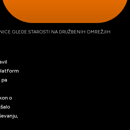
RNICE GLEDE STAROSTI NA DRUŽBENIH OMREŽJIH
vil
platform
i pa
kon o
jšalo
ševanju,
a