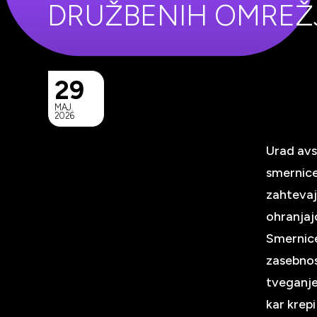
DRUŽBENIH OMREŽ
29
MAJ.
2026
Urad avs
smernice
zahtevaj
ohranjaj
Smernice
zasebnost
tveganje
kar krep