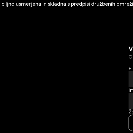
 ciljno usmerjena in skladna s predpisi družbenih omreži
V
O
El
Im
Že