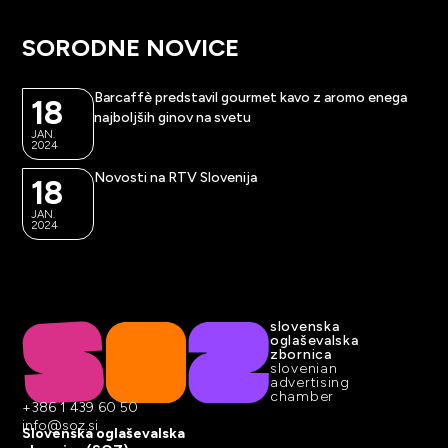
SORODNE NOVICE
Barcaffè predstavil gourmet kavo z aromo enega
18
najboljših ginov na svetu
JAN.
2024
Novosti na RTV Slovenija
18
JAN.
2024
slovenska
oglaševalska
zbornica
slovenian
advertising
chamber
+386 1 439 60 50
info@soz.si
Slovenska oglaševalska