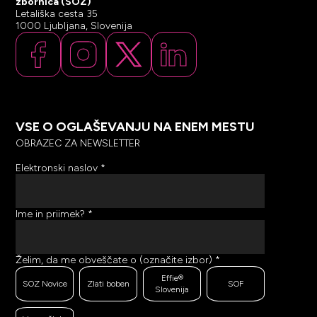
zbornica (SOZ)
Letališka cesta 35
1000 Ljubljana, Slovenija
VSE O OGLAŠEVANJU NA ENEM MESTU
OBRAZEC ZA NEWSLETTER
Elektronski naslov
*
Ime in priimek?
*
Želim, da me obveščate o (označite izbor)
*
Effie®
SOZ Novice
Zlati boben
SOF
Slovenija