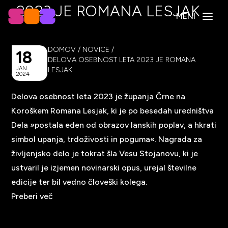
2023 JE ROMANA LESJAK
MENI
DOMOV
/
NOVICE
/
18
DELOVA OSEBNOST LETA 2023 JE ROMANA
JAN.
LESJAK
2024
Delova osebnost leta 2023 je županja Črne na
Koroškem Romana Lesjak, ki je po besedah uredništva
Dela »postala eden od obrazov lanskih poplav, a hkrati
simbol upanja, trdoživosti in poguma«. Nagrada za
življenjsko delo je tokrat šla Vesu Stojanovu, ki je
ustvaril je izjemen novinarski opus, urejal številne
edicije ter bil vedno človeški kolega.
Preberi več