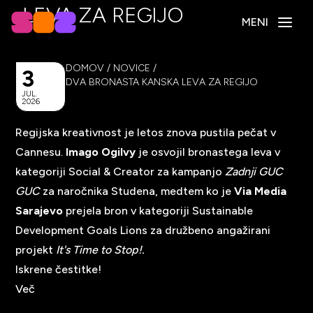
LEVA ZA REGIJO
MENI
DOMOV
/
NOVICE
/
3
DVA BRONASTA KANSKA LEVA ZA REGIJO
JUL.
2026
Regijska kreativnost je letos znova pustila pečat v
Cannesu.
Imago Ogilvy
je osvojil bronastega leva v
kategoriji Social & Creator za kampanjo
Zadnji GUC
GUC
za naročnika Studena, medtem ko je
Via Media
Sarajevo
prejela bron v kategoriji Sustainable
Development Goals Lions za družbeno angažirani
projekt
It's Time to Stop!.
Iskrene čestitke!
Več