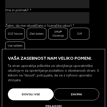
Ime in priimek?
*
Želim, da me obveščate o (označite izbor)
*
Effie®
SOZ Novice
Zlati boben
SOF
Slovenija
Vse našteto
Ker se trudimo pošiljati čim bolj kakovostno in
zanimivo vsebino, bi želeli meriti odzive na poslana
VAŠA ZASEBNOST NAM VELIKO POMENI.
sporočila. Ali nam dovolite, da beležimo, hranimo
prikaze prejetih sporočil ter klike na povezave v
Ta stran uporablja piškotke za izboljšanje uporabniške
prejetih sporočilih?
*
izkušnje in za spremljanje podatkov o obiskanosti strani. S
Ne, ne
klikom na "dovoli", potrjujete, da se z njihovo uporabo
Da, dovolim
dovolim
strinjate.
NAROČI SE
DOVOLI VSE
ZAVRNI
PRILAGODI