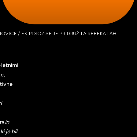
NOVICE
/
EKIPI SOZ SE JE PRIDRUŽILA REBEKA LAH
-letnimi
te,
ativne
i
i in
i je bil