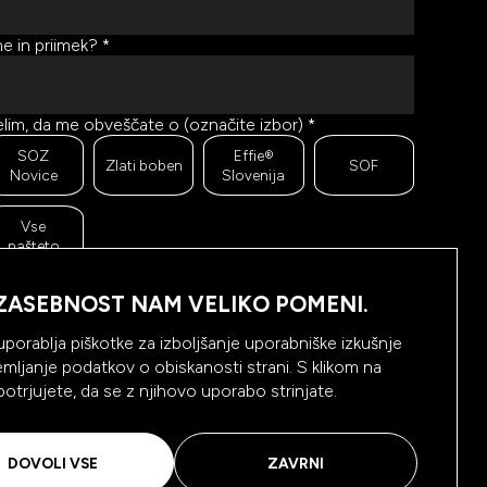
e in priimek?
*
lim, da me obveščate o (označite izbor)
*
SOZ
Effie®
Zlati boben
SOF
Novice
Slovenija
Vse
našteto
r se trudimo pošiljati čim bolj kakovostno in zanimivo
ebino, bi želeli meriti odzive na poslana sporočila. Ali
ZASEBNOST NAM VELIKO POMENI.
m dovolite, da beležimo, hranimo prikaze prejetih
oročil ter klike na povezave v prejetih sporočilih?
*
uporablja piškotke za izboljšanje uporabniške izkušnje
emljanje podatkov o obiskanosti strani. S klikom na
Da,
Ne, ne
 potrjujete, da se z njihovo uporabo strinjate.
dovolim
dovolim
NAROČI SE
DOVOLI VSE
ZAVRNI