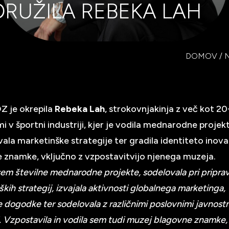
IDRUŽILA REBEKA LAH
DOMOV
/
Z je okrepila
Rebeka Lah
, strokovnjakinja z več kot 20
i v športni industriji, kjer je vodila mednarodne projek
vala marketinške strategije ter gradila identiteto inov
 znamke, vključno z vzpostavitvijo njenega muzeja.
sem številne mednarodne projekte, sodelovala pri priprav
kih strategij, izvajala aktivnosti globalnega marketinga,
dogodke ter sodelovala z različnimi poslovnimi javnostm
. Vzpostavila in vodila sem tudi muzej blagovne znamke, k