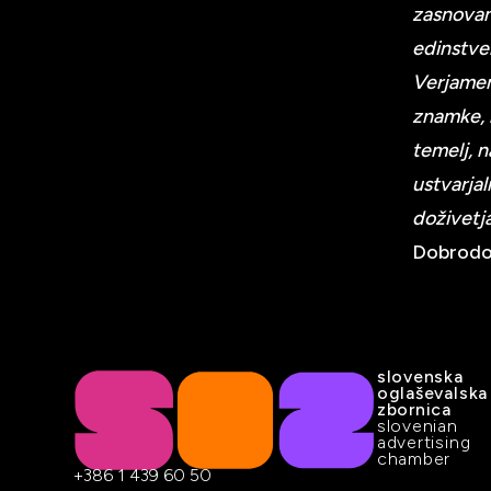
zasnovan 
edinstve
Verjamem
znamke, l
temelj, 
ustvarjal
doživetja
Dobrodoš
slovenska
oglaševalska
zbornica
slovenian
advertising
chamber
+386 1 439 60 50