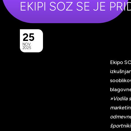
EKIPI SOZ SE JE PR
25
NOV.
2025
Ekipo SO
izkušnjam
soobliko
blagovne
»Vodila 
marketinš
odmevne 
športniki