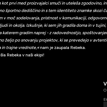
kot prvi med proizvajalci smuči in uteleša zgodovino, in
no športno dediščino in s tem identiteto znamke skozi ča
 v moč sodelovanja, pristnost v komunikaciji, odgovorn
judi in okolja. Izkušnje, ki sem jih gradila doma in v tujini,
na katerem gradim naprej - z radovednostjo, spoštovanje
no željo po snovanju projektov, ki se prevedejo v avtent
 in trajne vrednote,«
nam je zaupala Rebeka.
la Rebeka v naši ekipi!
V
O
El