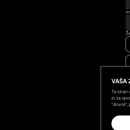
Im
Že
Ke
vs
VAŠA 
na
sp
Ta stran 
in za spr
"dovoli",