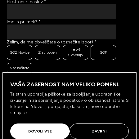
Elektronski naslov
*
Ime in priimek?
*
Želim, da me obveščate o (označite izbor)
*
Effie®
SOZ Novice
Zlati boben
SOF
Slovenija
Vse našteto
Ker se trudimo pošiljati čim bolj kakovostno in
zanimivo vsebino, bi želeli meriti odzive na poslana
VAŠA ZASEBNOST NAM VELIKO POMENI.
sporočila. Ali nam dovolite, da beležimo, hranimo
prikaze prejetih sporočil ter klike na povezave v
Ta stran uporablja piškotke za izboljšanje uporabniške
prejetih sporočilih?
*
izkušnje in za spremljanje podatkov o obiskanosti strani. S
Ne, ne
klikom na "dovoli", potrjujete, da se z njihovo uporabo
Da, dovolim
dovolim
strinjate.
NAROČI SE
DOVOLI VSE
ZAVRNI