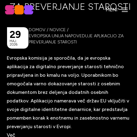
ZA PREVERJANJE STAROSTI
MENI
DOMOV
/
NOVICE
/
29
EVROPSKA UNIJA NAPOVEDUJE APLIKACIJO ZA
MAJ.
PREVERJANJE STAROSTI
2026
Evropska komisija je sporočila, da je evropska
aplikacija za digitalno preverjanje starosti tehnično
pripravljena in bo kmalu na voljo. Uporabnikom bo
omogočala varno dokazovanje starosti z osebnim
dokumentom brez deljenja dodatnih osebnih
podatkov. Aplikacijo namerava več držav EU vključiti v
svoje digitalne identitetne denarnice, kar predstavlja
pomemben korak k enotnemu in zasebnostno varnemu
preverjanju starosti v Evropi.
Več