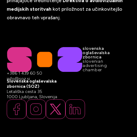
prihajajoče vrednotenje
Direktiva o avdiovizualnih
medijskih storitvah
kot priložnost za učinkovitejšo
obravnavo teh vprašanj.
slovenska
oglaševalska
zbornica
slovenian
advertising
chamber
+386 1 439 60 50
info@soz.si
Slovenska oglaševalska
zbornica (SOZ)
Letališka cesta 35
1000 Ljubljana, Slovenija