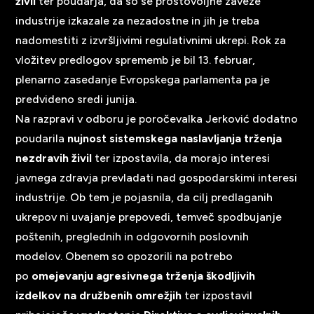
živil
ter poudarja, da so se prostovoljne zaveze
industrije izkazale za nezadostne in jih je treba
nadomestiti z izvršljivimi regulativnimi ukrepi. Rok za
vložitev predlogov sprememb je bil 13. februar,
plenarno zasedanje Evropskega parlamenta pa je
predvideno sredi junija.
Na razpravi v odboru je poročevalka Jerković dodatno
poudarila
nujnost sistemskega naslavljanja trženja
nezdravih živil
ter izpostavila, da morajo interesi
javnega zdravja prevladati nad gospodarskimi interesi
industrije. Ob tem je pojasnila, da cilj predlaganih
ukrepov ni uvajanje prepovedi, temveč spodbujanje
poštenih, preglednih in odgovornih poslovnih
modelov. Obenem so opozorili na potrebo
po
omejevanju agresivnega trženja škodljivih
izdelkov na družbenih omrežjih
ter izpostavil