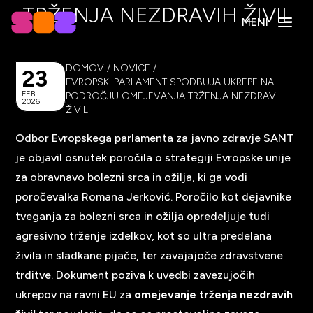
TRŽENJA NEZDRAVIH ŽIVIL
MENI
DOMOV
/
NOVICE
/
23
EVROPSKI PARLAMENT SPODBUJA UKREPE NA
FEB.
PODROČJU OMEJEVANJA TRŽENJA NEZDRAVIH
2026
ŽIVIL
Odbor Evropskega parlamenta za javno zdravje SANT
je objavil osnutek poročila o strategiji Evropske unije
za obravnavo bolezni srca in ožilja, ki ga vodi
poročevalka Romana Jerković. Poročilo kot dejavnike
tveganja za bolezni srca in ožilja opredeljuje tudi
agresivno trženje izdelkov, kot so ultra predelana
živila in sladkane pijače, ter zavajajoče zdravstvene
trditve. Dokument poziva k uvedbi zavezujočih
ukrepov na ravni EU za
omejevanje trženja nezdravih