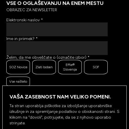
VSE O OGLAŠEVANJU NA ENEM MESTU
OBRAZEC ZA NEWSLETTER
Elektronski naslov
*
Ime in priimek?
*
Želim, da me obveščate o (označite izbor)
*
Effie®
SOZ Novice
Zlati boben
SOF
Slovenija
Vse našteto
Ker se trudimo pošiljati čim bolj kakovostno in
zanimivo vsebino, bi želeli meriti odzive na poslana
VAŠA ZASEBNOST NAM VELIKO POMENI.
sporočila. Ali nam dovolite, da beležimo, hranimo
prikaze prejetih sporočil ter klike na povezave v
Ta stran uporablja piškotke za izboljšanje uporabniške
prejetih sporočilih?
*
izkušnje in za spremljanje podatkov o obiskanosti strani. S
Ne, ne
klikom na "dovoli", potrjujete, da se z njihovo uporabo
Da, dovolim
dovolim
strinjate.