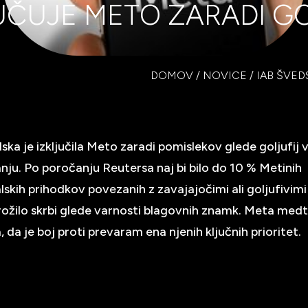
UČUJE METO ZARADI GO
DOMOV
/
NOVICE
/
IAB ŠVED
ska je izključila Meto zaradi pomislekov glede goljufij 
nju. Po poročanju Reutersa naj bi bilo do 10 % Metinih
lskih prihodkov povezanih z zavajajočimi ali goljufivimi 
prožilo skrbi glede varnosti blagovnih znamk. Meta me
 da je boj proti prevaram ena njenih ključnih prioritet.