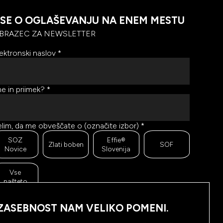
SE O OGLAŠEVANJU NA ENEM MESTU
BRAZEC ZA NEWSLETTER
ektronski naslov
*
e in priimek?
*
lim, da me obveščate o (označite izbor)
*
SOZ
Effie®
Zlati boben
SOF
Novice
Slovenija
Vse
našteto
r se trudimo pošiljati čim bolj kakovostno in zanimivo
ebino, bi želeli meriti odzive na poslana sporočila. Ali
ZASEBNOST NAM VELIKO POMENI.
m dovolite, da beležimo, hranimo prikaze prejetih