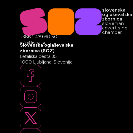
slovenska
oglaševalska
zbornica
slovenian
advertising
chamber
+386 1 439 60 50
info@soz.si
Slovenska oglaševalska
zbornica (SOZ)
Letališka cesta 35
1000 Ljubljana, Slovenija