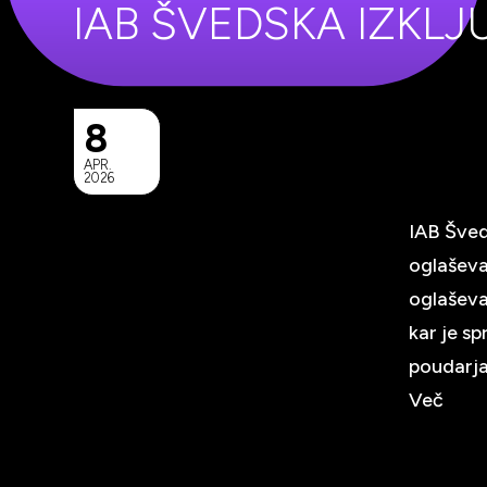
IAB ŠVEDSKA IZKLJ
8
APR.
2026
IAB Šved
oglaševa
oglaševa
kar je s
poudarja,
Več