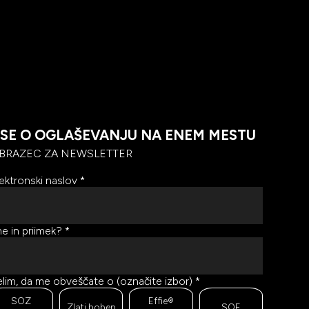
SE O OGLAŠEVANJU NA ENEM MESTU
BRAZEC ZA NEWSLETTER
ektronski naslov
*
e in priimek?
*
lim, da me obveščate o (označite izbor)
*
SOZ
Effie®
Zlati boben
SOF