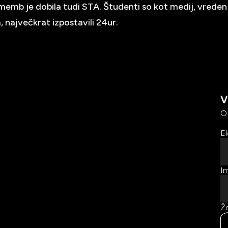
memb je dobila tudi STA. Študenti so kot medij, vreden
, največkrat izpostavili 24ur.
V
O
El
Im
Že