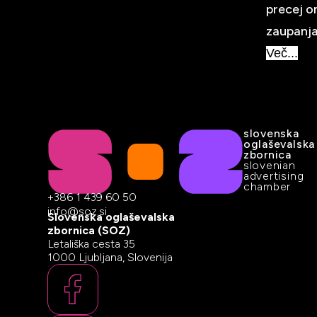
precej o
zaupanja
Več...
slovenska
oglaševalska
zbornica
slovenian
advertising
chamber
+386 1 439 60 50
info@soz.si
Slovenska oglaševalska
zbornica (SOZ)
Letališka cesta 35
1000 Ljubljana, Slovenija