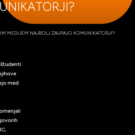
UNIKATORJI?
IM MEDIJEM NAJBOLJ ZAUPAJO KOMUNIKATORJI?
 študenti
njihove
jejo med
 omenjali
govorih
MC,