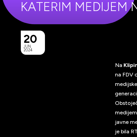
KATERIM MEDIJEM 
20
JUN.
2024
Na
Klipi
na FDV o
medijske 
generaci
Obstoječ
medijem 
javne me
je bila 