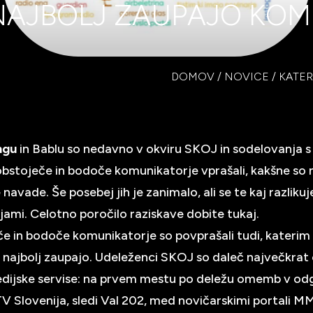
NAJBOLJ ZAUPAJO KOM
DOMOV
/
NOVICE
/
KATER
ngu
in Bablu so nedavno v okviru SKOJ in sodelovanja s
bstoječe in bodoče komunikatorje vprašali, kakšne so 
navade. Še posebej jih je zanimalo, ali se te kaj razliku
jami. Celotno poročilo raziskave dobite
tukaj
.
e in bodoče komunikatorje so povprašali tudi, katerim
najbolj zaupajo. Udeleženci SKOJ so daleč največkrat
dijske servise: na prvem mestu po deležu omemb v od
RTV Slovenija, sledi Val 202, med novičarskimi portali M