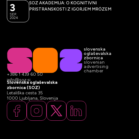
SOZ AKADEMIJA: O KOGNITIVNI
3
PRISTRANSKOSTI Z IGORJEM MRÓZEM
SEP.
2024
slovenska
oglaševalska
zbornica
slovenian
advertising
chamber
+386 1 439 60 50
info@soz.si
Slovenska oglaševalska
zbornica (SOZ)
Letališka cesta 35
1000 Ljubljana, Slovenija