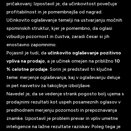
pričakovanj. Izpostavil je, da učinkovitost povečuje
profitabilnost in je pomembnejša od nagrad.
Učinkovito oglaševanje temelji na ustvarjanju močnih
spominskih struktur, kjer je pomembno, da oglasi
vzbudijo pozornost in čustva, zaradi česar si jih
enostavno zapomnimo.
Pojasnil je tudi, da
učinkovito oglaševanje pozitivno
vpliva na prodajo
, a je učinek omejen na približno
10
% celotne prodaje
. Sorin je predstavil tri ključne
teme: merjenje oglaševanja, kaj v oglaševanju deluje
in pet nasvetov za takojšnje izboljšave.
Navedel je, da se vedenje strank pogosto bolj ujema s
prodajnimi rezultati kot uspeh posameznih oglasov v
predhodnem merjenju pozornosti in prepoznavanja
znamke. Izpostavil je problem prevar in vpliv umetne
inteligence na lažne rezultate raziskav. Poleg tega je