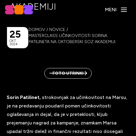
AKADEMIJI
MENI
DOMOV
/
NOVICE
/
25
MASTERCLASS UČINKOVITOSTI SORINA
OKT.
PATILINETA NA OKTOBERSKI SOZ AKADEMIJI
2024
FOTO UTRINKI
Sorin Patilinet,
strokovnjak za učinkovitost na Marsu,
je na predavanju poudaril pomen učinkovitosti
oglaševanja in dejal, da je v preteklosti, kljub
prejemanju nagrad za kampanje, znamkam Marsa
upadal tržni delež in finančni rezultati niso dosegali