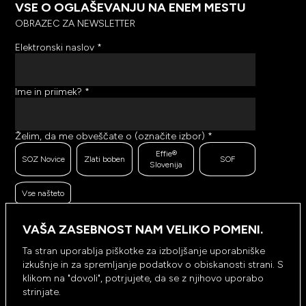
VSE O OGLAŠEVANJU NA ENEM MESTU
OBRAZEC ZA NEWSLETTER
Elektronski naslov
*
Ime in priimek?
*
Želim, da me obveščate o (označite izbor)
*
Effie®
SOZ Novice
Zlati boben
SOF
Slovenija
Vse našteto
Ker se trudimo pošiljati čim bolj kakovostno in
zanimivo vsebino, bi želeli meriti odzive na poslana
VAŠA ZASEBNOST NAM VELIKO POMENI.
sporočila. Ali nam dovolite, da beležimo, hranimo
prikaze prejetih sporočil ter klike na povezave v
Ta stran uporablja piškotke za izboljšanje uporabniške
prejetih sporočilih?
*
izkušnje in za spremljanje podatkov o obiskanosti strani. S
Ne, ne
klikom na "dovoli", potrjujete, da se z njihovo uporabo
Da, dovolim
dovolim
strinjate.