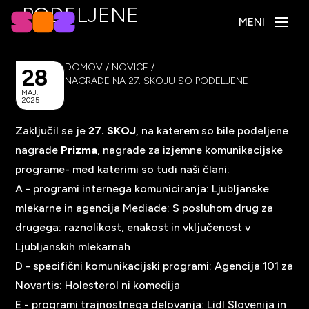
PODELJENE
MENI
DOMOV
/
NOVICE
/
28
NAGRADE NA 27. SKOJU SO PODELJENE
MAJ.
2025
Zaključil se je
27. SKOJ
, na katerem so bile podeljene
nagrade
Prizma
, nagrade za izjemne komunikacijske
programe- med katerimi so tudi naši člani:
A - programi internega komuniciranja:
Ljubljanske
mlekarne
in agencija Mediade: S posluhom drug za
drugega: raznolikost, enakost in vključenost v
Ljubljanskih mlekarnah
D - specifični komunikacijski programi:
Agencija 101
za
Novartis: Holesterol ni komedija
E - programi trajnostnega delovanja:
Lidl Slovenija
in