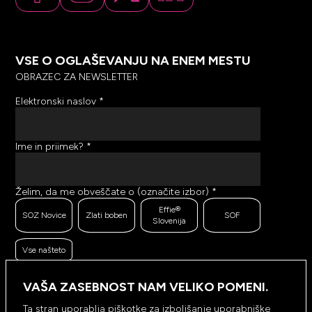
VSE O OGLAŠEVANJU NA ENEM MESTU
OBRAZEC ZA NEWSLETTER
Elektronski naslov
*
Ime in priimek?
*
Želim, da me obveščate o (označite izbor)
*
Effie®
SOZ Novice
Zlati boben
SOF
Slovenija
Vse našteto
Ker se trudimo pošiljati čim bolj kakovostno in
zanimivo vsebino, bi želeli meriti odzive na poslana
VAŠA ZASEBNOST NAM VELIKO POMENI.
sporočila. Ali nam dovolite, da beležimo, hranimo
prikaze prejetih sporočil ter klike na povezave v
Ta stran uporablja piškotke za izboljšanje uporabniške