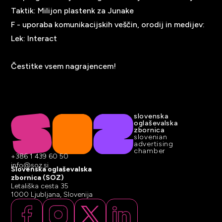
Taktik: Milijon plastenk za Junake
F - uporaba komunikacijskih veščin, orodij in medijev:
Lek
: Interact
Čestitke vsem nagrajencem!
slovenska
oglaševalska
zbornica
slovenian
advertising
chamber
+386 1 439 60 50
info@soz.si
Slovenska oglaševalska
zbornica (SOZ)
Letališka cesta 35
1000 Ljubljana, Slovenija