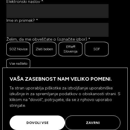
Elektronski naslov
*
Ime in priimek?
*
Želim, da me obveščate o (označite izbor)
*
Effie®
SOZ Novice
Zlati boben
SOF
Slovenija
Vse našteto
Ker se trudimo pošiljati čim bolj kakovostno in
zanimivo vsebino, bi želeli meriti odzive na poslana
VAŠA ZASEBNOST NAM VELIKO POMENI.
sporočila. Ali nam dovolite, da beležimo, hranimo
prikaze prejetih sporočil ter klike na povezave v
Ta stran uporablja piškotke za izboljšanje uporabniške
prejetih sporočilih?
*
izkušnje in za spremljanje podatkov o obiskanosti strani. S
Ne, ne
klikom na "dovoli", potrjujete, da se z njihovo uporabo
Da, dovolim
dovolim
strinjate.
NAROČI SE
DOVOLI VSE
ZAVRNI