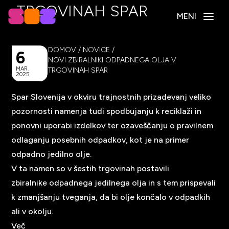
TRGOVINAH SPAR
MENI
DOMOV
/
NOVICE
/
6
NOVI ZBIRALNIKI ODPADNEGA OLJA V
MAR.
TRGOVINAH SPAR
2025
Spar Slovenija
v okviru trajnostnih prizadevanj veliko
pozornosti namenja tudi spodbujanju k reciklaži in
ponovni uporabi izdelkov ter ozaveščanju o pravilnem
odlaganju posebnih odpadkov, kot je na primer
odpadno jedilno olje.
V ta namen so v šestih trgovinah postavili
zbiralnike odpadnega jedilnega olja in s tem prispevali
k zmanjšanju tveganja, da bi olje končalo v odpadkih
ali v okolju.
Več