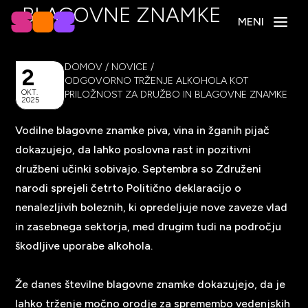
BLAGOVNE ZNAMKE
MENI
DOMOV
/
NOVICE
/
2
ODGOVORNO TRŽENJE ALKOHOLA KOT
OKT.
PRILOŽNOST ZA DRUŽBO IN BLAGOVNE ZNAMKE
2025
Vodilne blagovne znamke piva, vina in žganih pijač
dokazujejo, da lahko poslovna rast in pozitivni
družbeni učinki sobivajo. Septembra so Združeni
narodi sprejeli četrto Politično deklaracijo o
nenalezljivih boleznih, ki opredeljuje nove zaveze vlad
in zasebnega sektorja, med drugim tudi na področju
škodljive uporabe alkohola.
Že danes številne blagovne znamke dokazujejo, da je
lahko trženje močno orodje za spremembo vedenjskih