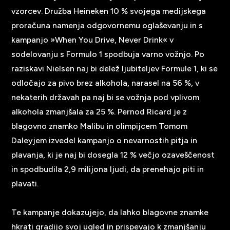
vzorcev. Družba Heineken 10 % svojega medijskega
proračuna namenja odgovornemu oglaševanju in s
kampanjo »When You Drive, Never Drink« v
sodelovanju s Formulo 1 spodbuja varno vožnjo. Po
raziskavi Nielsen naj bi delež ljubiteljev Formule 1, ki se
odločajo za pivo brez alkohola, narasel na 56 %, v
nekaterih državah pa naj bi se vožnja pod vplivom
alkohola zmanjšala za 25 %. Pernod Ricard je z
blagovno znamko Malibu in olimpijcem Tomom
Daleyjem izvedel kampanjo o nevarnostih pitja in
plavanja, ki je naj bi dosegla 12 % večjo ozaveščenost
in spodbudila 2,9 milijona ljudi, da prenehajo piti in
plavati.
Te kampanje dokazujejo, da lahko blagovne znamke
hkrati gradijo svoj ugled in prispevajo k zmanjšanju