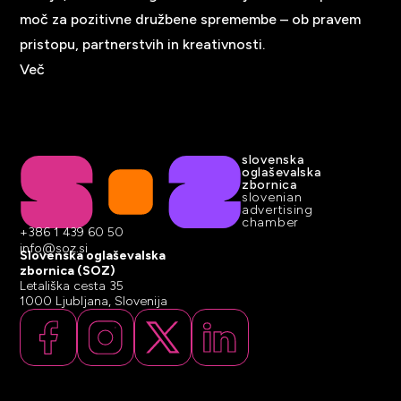
moč za pozitivne družbene spremembe – ob pravem
pristopu, partnerstvih in kreativnosti.
Več
slovenska
oglaševalska
zbornica
slovenian
advertising
chamber
+386 1 439 60 50
info@soz.si
Slovenska oglaševalska
zbornica (SOZ)
Letališka cesta 35
1000 Ljubljana, Slovenija