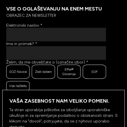
VSE O OGLAŠEVANJU NA ENEM MESTU
OBRAZEC ZA NEWSLETTER
Elektronski naslov
*
Ime in priimek?
*
Želim, da me obveščate o (označite izbor)
*
Effie®
SOZ Novice
Zlati boben
SOF
Slovenija
Vse našteto
Ker se trudimo pošiljati čim bolj kakovostno in
zanimivo vsebino, bi želeli meriti odzive na poslana
VAŠA ZASEBNOST NAM VELIKO POMENI.
sporočila. Ali nam dovolite, da beležimo, hranimo
prikaze prejetih sporočil ter klike na povezave v
Ta stran uporablja piškotke za izboljšanje uporabniške
prejetih sporočilih?
*
izkušnje in za spremljanje podatkov o obiskanosti strani. S
Ne, ne
klikom na "dovoli", potrjujete, da se z njihovo uporabo
Da, dovolim
dovolim
strinjate.