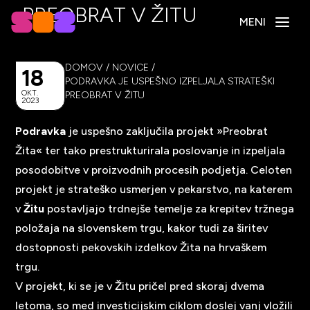
PREOBRAT V ŽITU
MENI
DOMOV
/
NOVICE
/
18
PODRAVKA JE USPEŠNO IZPELJALA STRATEŠKI
OKT.
PREOBRAT V ŽITU
2023
Podravka
je uspešno zaključila projekt »Preobrat
Žita« ter tako prestrukturirala poslovanje in izpeljala
posodobitve v proizvodnih procesih podjetja. Celoten
projekt je strateško usmerjen v pekarstvo, na katerem
v
Žitu
postavljajo trdnejše temelje za krepitev tržnega
položaja na slovenskem trgu, kakor tudi za širitev
dostopnosti pekovskih izdelkov Žita na hrvaškem
trgu.
V projekt, ki se je v Žitu pričel pred skoraj dvema
letoma, so med investicijskim ciklom doslej vanj vložili