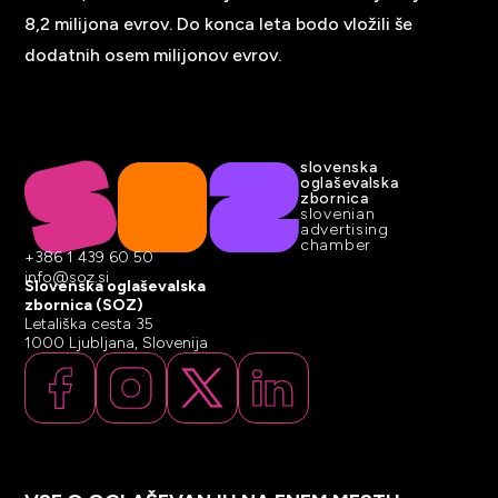
8,2 milijona evrov. Do konca leta bodo vložili še
dodatnih osem milijonov evrov.
slovenska
oglaševalska
zbornica
slovenian
advertising
chamber
+386 1 439 60 50
info@soz.si
Slovenska oglaševalska
zbornica (SOZ)
Letališka cesta 35
1000 Ljubljana, Slovenija