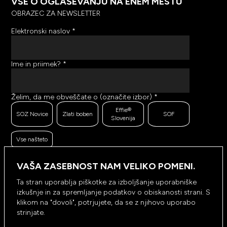
VSE O OGLAŠEVANJU NA ENEM MESTU
OBRAZEC ZA NEWSLETTER
Elektronski naslov
*
Ime in priimek?
*
Želim, da me obveščate o (označite izbor)
*
Effie®
SOZ Novice
Zlati boben
SOF
Slovenija
Vse našteto
Ker se trudimo pošiljati čim bolj kakovostno in
zanimivo vsebino, bi želeli meriti odzive na poslana
VAŠA ZASEBNOST NAM VELIKO POMENI.
sporočila. Ali nam dovolite, da beležimo, hranimo
prikaze prejetih sporočil ter klike na povezave v
Ta stran uporablja piškotke za izboljšanje uporabniške
prejetih sporočilih?
*
izkušnje in za spremljanje podatkov o obiskanosti strani. S
Ne, ne
klikom na "dovoli", potrjujete, da se z njihovo uporabo
Da, dovolim
dovolim
strinjate.