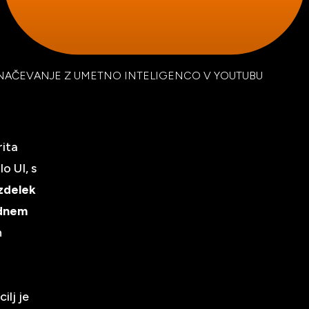
AČEVANJE Z UMETNO INTELIGENCO V YOUTUBU
rita
o UI, s
izdelek
ednem
n
ilj je