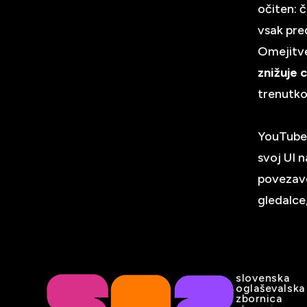
očiten: 
vsak pre
Omejitve
znižuje 
trenutko
YouTube 
svoj UI 
povezav
gledalce
slovenska
oglaševalska
zbornica