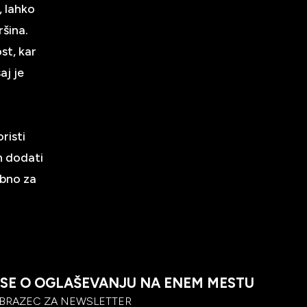
, lahko
šina.
st, kar
saj je
risti
n dodati
abno za
SE O OGLAŠEVANJU NA ENEM MESTU
BRAZEC ZA NEWSLETTER