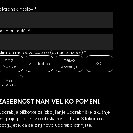
ektronski naslov
*
e in priimek?
*
lim, da me obveščate o (označite izbor)
*
SOZ
Effie®
Zlati boben
SOF
Novice
Slovenija
Vse
našteto
r se trudimo pošiljati čim bolj kakovostno in zanimivo
ebino, bi želeli meriti odzive na poslana sporočila. Ali
ZASEBNOST NAM VELIKO POMENI.
m dovolite, da beležimo, hranimo prikaze prejetih
oročil ter klike na povezave v prejetih sporočilih?
*
uporablja piškotke za izboljšanje uporabniške izkušnje
emljanje podatkov o obiskanosti strani. S klikom na
Da,
Ne, ne
 potrjujete, da se z njihovo uporabo strinjate.
dovolim
dovolim