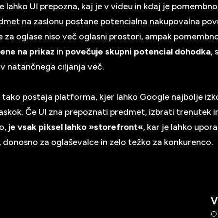
če lahko UI prepozna, kaj je v videu in kdaj je pomembno
dmet na zaslonu postane potencialna nakupovalna povr
 za oglase niso več oglasni prostori, ampak pomembno
cene na prikaz
in
povečuje skupni potencial dohodka
, 
v natančnega ciljanja več.
tako postaja platforma, kjer lahko Google najbolje izko
naskok. Če UI zna prepoznati predmet, izbrati trenutek i
o,
je vsak piksel lahko »storefront«
, kar je lahko upor
, donosno za oglaševalce in zelo težko za konkurenco.
V
O