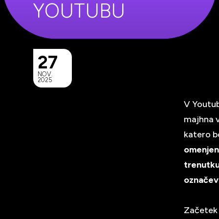
YOUTUBU
27
NOV.
2025
V Youtub
majhna v
katero b
omenje
trenutk
označeva
Začetek j