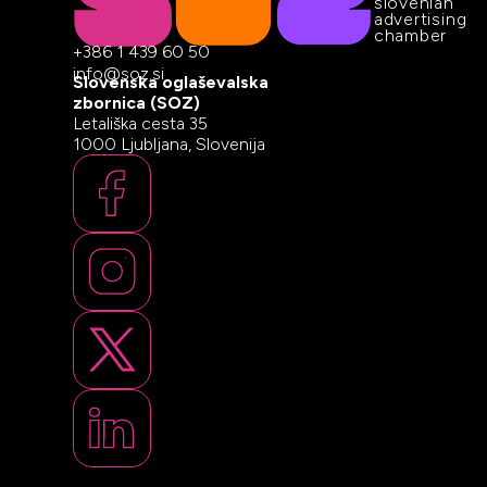
slovenian
advertising
chamber
+386 1 439 60 50
info@soz.si
Slovenska oglaševalska
zbornica (SOZ)
Letališka cesta 35
1000 Ljubljana, Slovenija