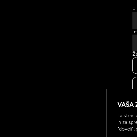
El
Im
Že
Ke
vs
VAŠA 
na
sp
Ta stran 
in za spr
"dovoli",