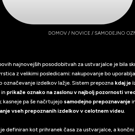
DOMOV
/
NOVICE
/
SAMODEJNO OZN
ovih najnovejših posodobitvah za ustvarjalce je bila sk
rstica z velikimi posledicami: nakupovanje bo uporabljal
o označevanje izdelkov lažje. Sistem prepozna
kdaj je 
n
in
prikaže oznako na zaslonu v najbolj pozornosti vr
u
; kasneje pa še načrtujejo
samodejno prepoznavanje
i
nje vseh prepoznanih izdelkov v celotnem videu
.
e definiran kot prihranek časa za ustvarjalce, a končni c