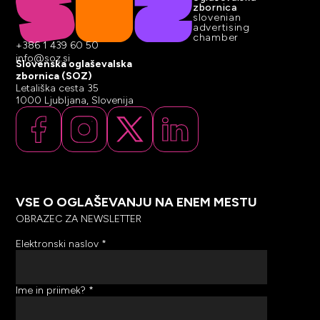
zbornica
slovenian
advertising
chamber
+386 1 439 60 50
info@soz.si
Slovenska oglaševalska
zbornica (SOZ)
Letališka cesta 35
1000 Ljubljana, Slovenija
VSE O OGLAŠEVANJU NA ENEM MESTU
OBRAZEC ZA NEWSLETTER
Elektronski naslov
*
Ime in priimek?
*