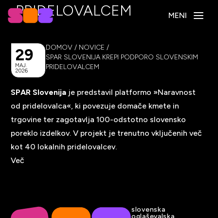
PRIDELOVALCEM
MENI
DOMOV
/
NOVICE
/
29
SPAR SLOVENIJA KREPI PODPORO SLOVENSKIM
MAJ.
PRIDELOVALCEM
2026
SPAR Slovenija
je predstavil platformo »Naravnost
od pridelovalca«, ki povezuje domače kmete in
trgovine ter zagotavlja 100-odstotno slovensko
poreklo izdelkov. V projekt je trenutno vključenih več
kot 40 lokalnih pridelovalcev.
Več
slovenska
oglaševalska