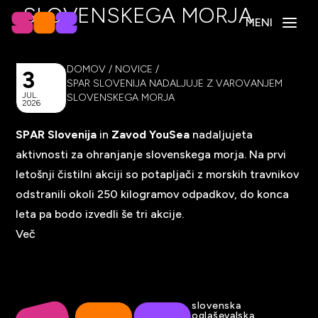
SLOVENSKEGA MORJA
MENI
DOMOV
/
NOVICE
/
3
SPAR SLOVENIJA NADALJUJE Z VAROVANJEM
JUL.
SLOVENSKEGA MORJA
2026
SPAR Slovenija
in
Zavod YouSea
nadaljujeta
aktivnosti za ohranjanje slovenskega morja. Na prvi
letošnji čistilni akciji so potapljači z morskih travnikov
odstranili okoli 250 kilogramov odpadkov, do konca
leta pa bodo izvedli še tri akcije.
Več
slovenska
oglaševalska