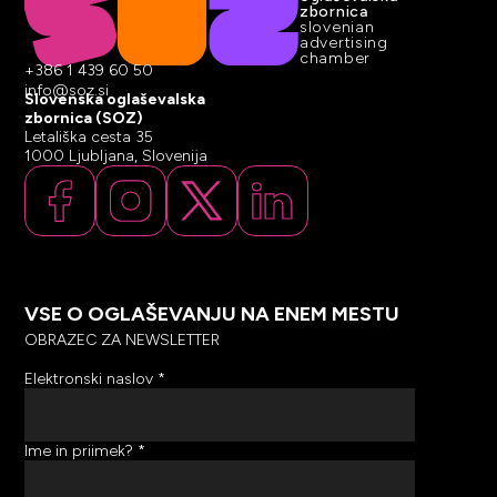
zbornica
slovenian
advertising
chamber
+386 1 439 60 50
info@soz.si
Slovenska oglaševalska
zbornica (SOZ)
Letališka cesta 35
1000 Ljubljana, Slovenija
VSE O OGLAŠEVANJU NA ENEM MESTU
OBRAZEC ZA NEWSLETTER
Elektronski naslov
*
Ime in priimek?
*