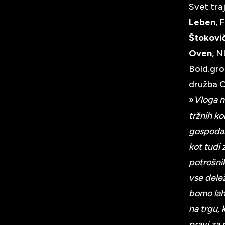
Svet tra
Leben
, 
Štokovi
Oven
, 
Bold.gr
družba Oš
»
Vloga n
tržnih k
gospodar
kot tudi
potrošnik
vse dele
bomo lah
na trgu, 
pravi za