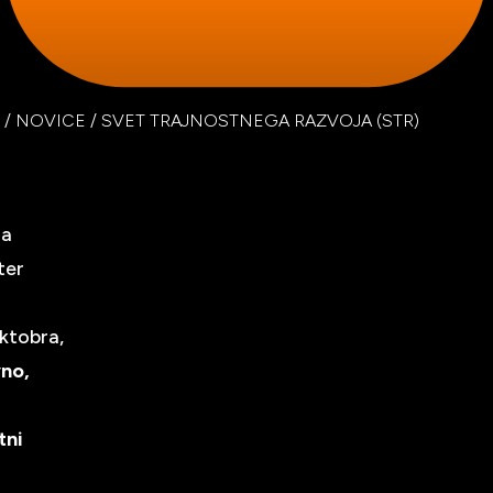
/
NOVICE
/
SVET TRAJNOSTNEGA RAZVOJA (STR)
na
ter
oktobra,
no,
tni