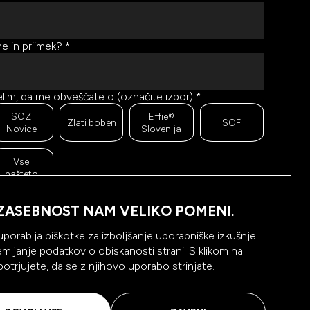
e in priimek?
*
lim, da me obveščate o (označite izbor)
*
SOZ
Effie®
Zlati boben
SOF
Novice
Slovenija
Vse
našteto
r se trudimo pošiljati čim bolj kakovostno in zanimivo
ebino, bi želeli meriti odzive na poslana sporočila. Ali
ZASEBNOST NAM VELIKO POMENI.
m dovolite, da beležimo, hranimo prikaze prejetih
oročil ter klike na povezave v prejetih sporočilih?
*
uporablja piškotke za izboljšanje uporabniške izkušnje
emljanje podatkov o obiskanosti strani. S klikom na
Da,
Ne, ne
 potrjujete, da se z njihovo uporabo strinjate.
dovolim
dovolim
NAROČI SE