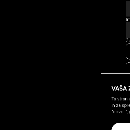
Im
Že
Ke
vs
VAŠA 
na
sp
Ta stran 
in za spr
"dovoli",