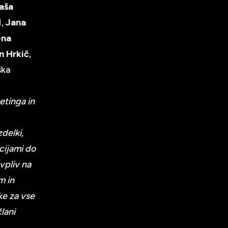
aša
M,
Jana
ena
n Hrkič
,
ška
etinga in
delki,
cijami do
vpliv na
m in
ke za vse
lani
R