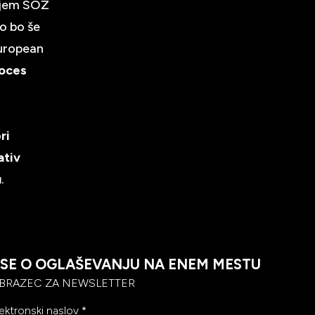
iljem SOZ
ko bo še
uropean
roces
ri
ativ
u
.
SE O OGLAŠEVANJU NA ENEM MESTU
BRAZEC ZA NEWSLETTER
ektronski naslov
*