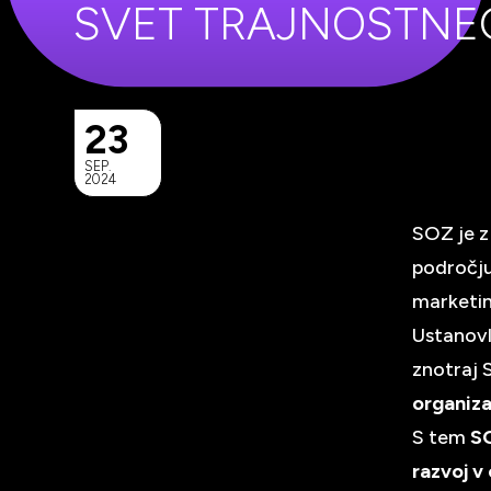
SVET TRAJNOSTNEG
23
SEP.
2024
SOZ je z
področju
marketin
Ustanovl
znotraj 
organiza
S tem
SO
razvoj v