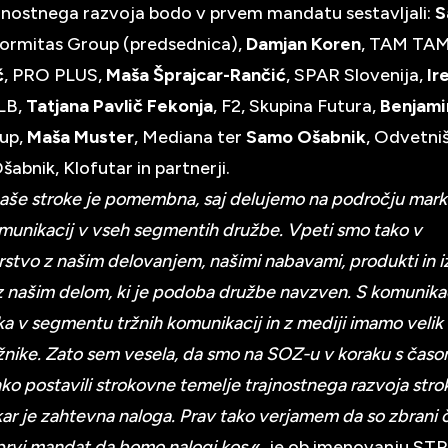
jnostnega razvoja bodo v prvem mandatu sestavljali:
S
Formitas Group (predsednica),
Damjan Koren
, TAM TA
č
, PRO PLUS,
Maša Šprajcar-Rančić
, SPAR Slovenija,
Ir
NLB,
Tatjana Pavlič Fekonja
, F2, Skupina Futura,
Benjami
oup,
Maša Muster
, Mediana ter
Samo Ošabnik
, Odvetni
abnik, Klofutar in partnerji.
aše stroke je pomembna, saj delujemo na področju mark
omunikacij v vseh segmentih družbe. Vpeti smo tako v
stvo z našim delovanjem, našimi nabavami, produkti in iz
 z našim delom, ki je podoba družbe navzven. S komunika
a v segmentu tržnih komunikacij in z mediji imamo velik 
žnike. Zato sem vesela, da smo na SOZ-u v koraku s časo
ko postavili strokovne temelje trajnostnega razvoja stro
kar je zahtevna naloga. Prav tako verjamem da so zbrani č
 prvi mandat da bomo nalogi kos
,« je ob imenovanju ST