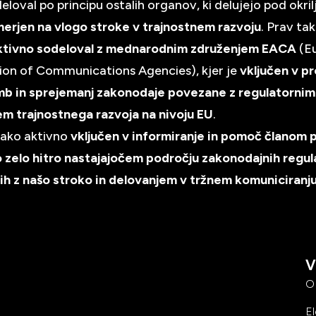
eloval po principu ostalih organov, ki delujejo pod okr
erjen na vlogo stroke v trajnostnem razvoju
. Prav ta
ktivno sodeloval z mednarodnim združenjem EACA
(E
ion of Communications Agencies), kjer je
vključen v p
b in sprejemanj zakonodaje povezane z regulatornim
m trajnostnega razvoja na nivoju EU
.
tako aktivno
vključen v informiranje in pomoč članom p
 zelo hitro nastajajočem področju zakonodajnih regul
h z našo stroko in delovanjem v tržnem komuniciranj
V
O
El