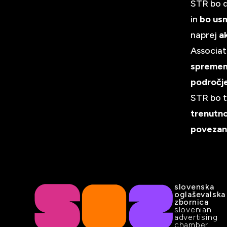
STR bo d
in
bo usm
naprej
a
Associat
spremem
področje
STR bo 
trenutno
povezani
slovenska
oglaševalska
zbornica
slovenian
advertising
chamber