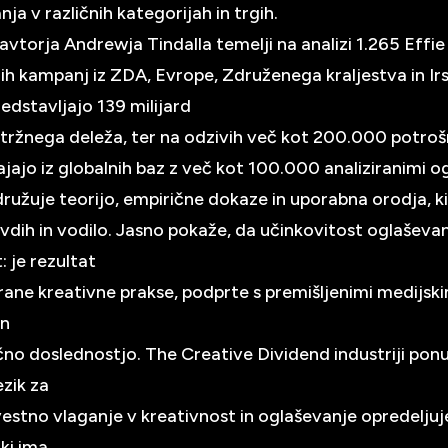
ja v različnih kategorijah in trgih.
avtorja Andrewja Tindalla temelji na analizi 1.265 Effie
ih kampanj iz ZDA, Evrope, Združenega kraljestva in Irs
redstavljajo 139 milijard
 tržnega deleža, ter na odzivih več kot 200.000 potroš
ajajo iz globalnih baz z več kot 100.000 analiziranimi og
družuje teorijo, empirične dokaze in uporabna orodja, k
avdih in vodilo. Jasno pokaže, da učinkovitost oglaševan
: je rezultat
nirane kreativne prakse, podprte s premišljenimi medijsk
in
no doslednostjo. The Creative Dividend industriji pon
ezik za
stno vlaganje v kreativnost in oglaševanje opredeljuj
 ki ima