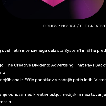
DOMOV
/
NOVICE
/
THE CREATIVE
j dveh letih intenzivnega dela sta System1 in Effie pred
ijo 'The Creative Dividend: Advertising That Pays Back',
eno
ejših analiz Effie podatkov v zadnjih petih letih. V sre
anje odnosa med kreativnostjo, medijskim načrtovanje
tostjo