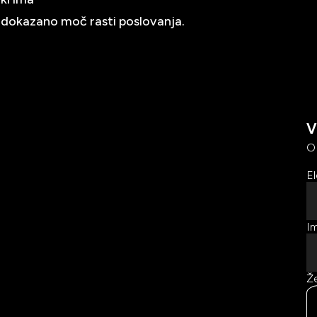
 dokazano moč rasti poslovanja.
V
O
El
Im
Že