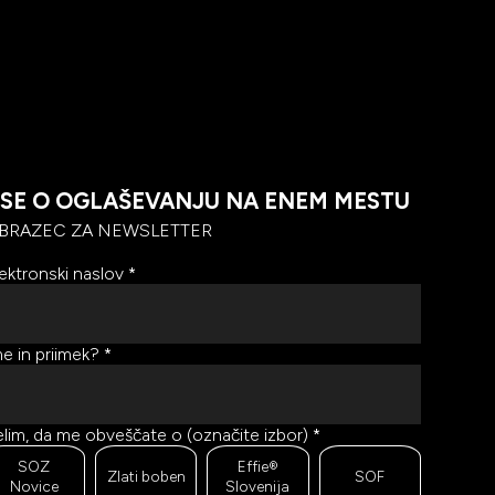
SE O OGLAŠEVANJU NA ENEM MESTU
BRAZEC ZA NEWSLETTER
ektronski naslov
*
e in priimek?
*
lim, da me obveščate o (označite izbor)
*
SOZ
Effie®
Zlati boben
SOF
Novice
Slovenija