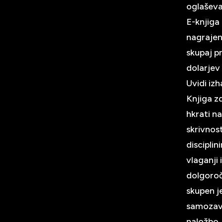
oglaševan
E-knjiga 
nagrajen
skupaj p
dolarjev
Uvidi izh
Knjiga z
hkrati n
skrivnost
discipli
vlaganji 
dolgoroč
skupen j
samozave
naložbo,