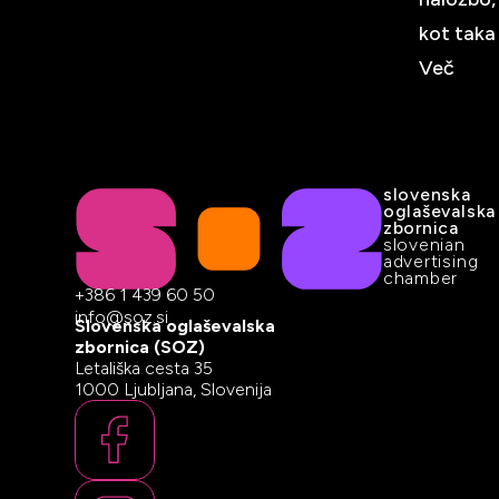
kot taka
Več
slovenska
oglaševalska
zbornica
slovenian
advertising
chamber
+386 1 439 60 50
info@soz.si
Slovenska oglaševalska
zbornica (SOZ)
Letališka cesta 35
1000 Ljubljana, Slovenija