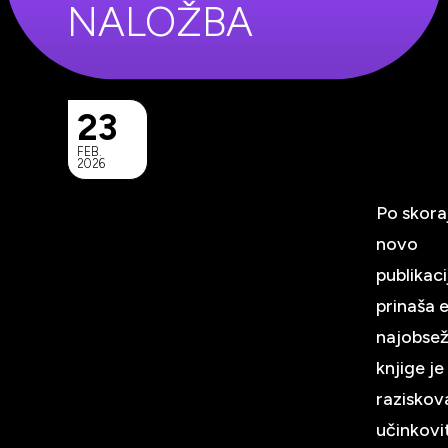
NALOŽBA
23
FEB.
2026
Po skora
novo
publikac
prinaša 
najobsežn
knjige je
raziskov
učinkovi