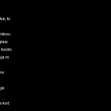
ke, ki
nikov.
lasi.
i bodo
ja ni
imi
uja
e kot