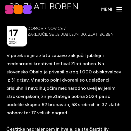
30. ZLATI BOBEN
MENI
DOMOV
/
NOVICE
/
17
ZAKLJUČIL SE JE JUBILEJNI 30. ZLATI BOBEN
OKT.
2024
V petek se je z
zlato zabavo
zaključil jubilejni
mednarodni kreativni festival
Zlati boben
. Na
slovensko Obalo je privabil okrog 1.000 obiskovalcev
iz 31 držav. V nabito polni dvorani so
udeleženci
prisluhnili navdihujočim mednarodno uveljavljenim
strokovnjakom, žirije Zlatega bobna 2024 pa so
podelile
skupno 62 bronastih, 58 srebrnih in 37 zlatih
bobnov ter 17 velikih
nagrad
.
Čestitke nagrajencem in hvala, da ste častitljivi