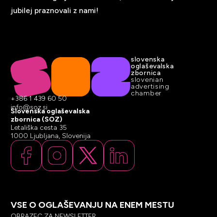
jubilej praznovali z nami!
slovenska
oglaševalska
zbornica
slovenian
advertising
chamber
+386 1 439 60 50
info@soz.si
Slovenska oglaševalska
zbornica (SOZ)
Letališka cesta 35
1000 Ljubljana, Slovenija
VSE O OGLAŠEVANJU NA ENEM MESTU
OBRAZEC ZA NEWSLETTER