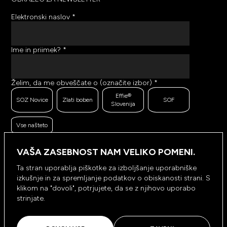
Elektronski naslov
*
Ime in priimek?
*
Želim, da me obveščate o (označite izbor)
*
Effie®
SOZ Novice
Zlati boben
SOF
Slovenija
Vse našteto
Ker se trudimo pošiljati čim bolj kakovostno in
zanimivo vsebino, bi želeli meriti odzive na poslana
VAŠA ZASEBNOST NAM VELIKO POMENI.
sporočila. Ali nam dovolite, da beležimo, hranimo
prikaze prejetih sporočil ter klike na povezave v
Ta stran uporablja piškotke za izboljšanje uporabniške
prejetih sporočilih?
*
izkušnje in za spremljanje podatkov o obiskanosti strani. S
Ne, ne
klikom na "dovoli", potrjujete, da se z njihovo uporabo
Da, dovolim
dovolim
strinjate.
NAROČI SE