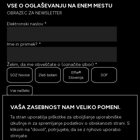
VSE O OGLAŠEVANJU NA ENEM MESTU
OBRAZEC ZA NEWSLETTER
Elektronski naslov
*
Ime in priimek?
*
Želim, da me obveščate o (označite izbor)
*
Effie®
SOZ Novice
Zlati boben
SOF
Slovenija
Vse našteto
Ker se trudimo pošiljati čim bolj kakovostno in
zanimivo vsebino, bi želeli meriti odzive na poslana
VAŠA ZASEBNOST NAM VELIKO POMENI.
sporočila. Ali nam dovolite, da beležimo, hranimo
prikaze prejetih sporočil ter klike na povezave v
Ta stran uporablja piškotke za izboljšanje uporabniške
prejetih sporočilih?
*
izkušnje in za spremljanje podatkov o obiskanosti strani. S
Ne, ne
klikom na "dovoli", potrjujete, da se z njihovo uporabo
Da, dovolim
dovolim
strinjate.