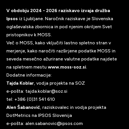
V obdobju 2024 - 2026 raziskavo izvaja družba
Ipsos
iz Ljubljane. Naročnik raziskave je Slovenska
oglaševalska zbornica in pod njenim okriljem Svet
pristopnikov k MOSS.
Več o MOSS, kako vključiti lastno spletno stran v
merjenje, kako naročiti razširjene podatke MOSS in
seveda mesečno ažurirane valutne podatke najdete
na spletnem mestu
www.moss-soz.si
.
Dodatne informacije:
Tajda Koblar
, vodja projekta na SOZ
e-pošta:
tajda.koblar@soz.si
tel: +386 (0)31 541 610
Alen Šabanović
, raziskovalec in vodja projekta
DotMetrics na IPSOS Slovenija
e-pošta:
alen.sabanovic@ipsos.com