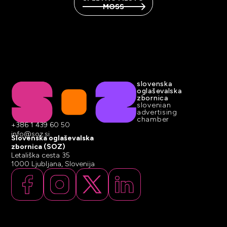
MOSS
slovenska
oglaševalska
zbornica
slovenian
advertising
chamber
+386 1 439 60 50
info@soz.si
Slovenska oglaševalska
zbornica (SOZ)
Letališka cesta 35
1000 Ljubljana, Slovenija