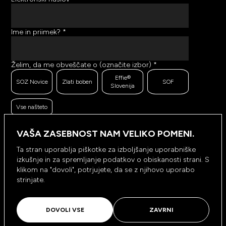
Ime in priimek?
*
Želim, da me obveščate o (označite izbor)
*
Effie®
SOZ Novice
Zlati boben
SOF
Slovenija
Vse našteto
Ker se trudimo pošiljati čim bolj kakovostno in
zanimivo vsebino, bi želeli meriti odzive na poslana
VAŠA ZASEBNOST NAM VELIKO POMENI.
sporočila. Ali nam dovolite, da beležimo, hranimo
prikaze prejetih sporočil ter klike na povezave v
Ta stran uporablja piškotke za izboljšanje uporabniške
prejetih sporočilih?
*
izkušnje in za spremljanje podatkov o obiskanosti strani. S
Ne, ne
klikom na "dovoli", potrjujete, da se z njihovo uporabo
Da, dovolim
dovolim
strinjate.
NAROČI SE
DOVOLI VSE
ZAVRNI