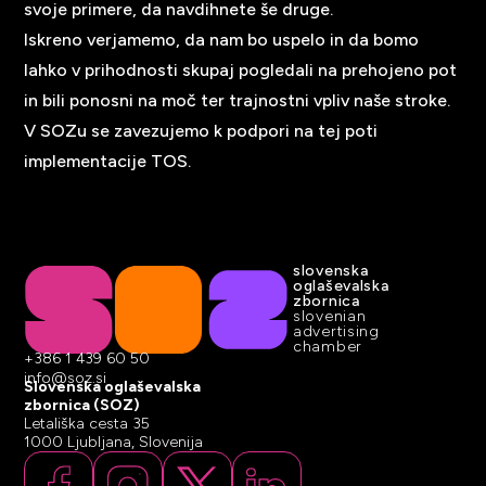
svoje primere, da navdihnete še druge.
Iskreno verjamemo, da nam bo uspelo in da bomo
lahko v prihodnosti skupaj pogledali na prehojeno pot
in bili ponosni na moč ter trajnostni vpliv naše stroke.
V SOZu se zavezujemo k podpori na tej poti
implementacije TOS.
slovenska
oglaševalska
zbornica
slovenian
advertising
chamber
+386 1 439 60 50
info@soz.si
Slovenska oglaševalska
zbornica (SOZ)
Letališka cesta 35
1000 Ljubljana, Slovenija