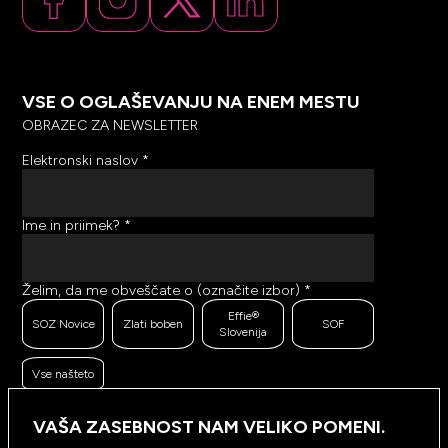
VSE O OGLAŠEVANJU NA ENEM MESTU
OBRAZEC ZA NEWSLETTER
Elektronski naslov
*
Ime in priimek?
*
Želim, da me obveščate o (označite izbor)
*
Effie®
SOZ Novice
Zlati boben
SOF
Slovenija
Vse našteto
Ker se trudimo pošiljati čim bolj kakovostno in
zanimivo vsebino, bi želeli meriti odzive na poslana
VAŠA ZASEBNOST NAM VELIKO POMENI.
sporočila. Ali nam dovolite, da beležimo, hranimo