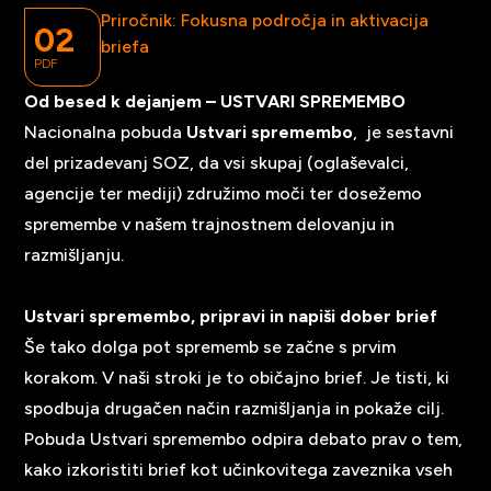
Priročnik: Fokusna področja in aktivacija
02
briefa
PDF
Od besed k dejanjem – USTVARI SPREMEMBO
Nacionalna pobuda
Ustvari spremembo
, je sestavni
del prizadevanj SOZ, da vsi skupaj (oglaševalci,
agencije ter mediji) združimo moči ter dosežemo
spremembe v našem trajnostnem delovanju in
razmišljanju.
Ustvari spremembo, pripravi in napiši dober brief
Še tako dolga pot sprememb se začne s prvim
korakom. V naši stroki je to običajno brief. Je tisti, ki
spodbuja drugačen način razmišljanja in pokaže cilj.
Pobuda Ustvari spremembo odpira debato prav o tem,
kako izkoristiti brief kot učinkovitega zaveznika vseh