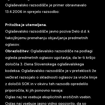
Oglaševalsko razsodišče je primer obravnavalo
13.4.2006 in sprejelo razsodbo:
Pritožba je utemeljena.
Oglaševalsko razsodišče javno poziva Delo d.d. k
takojšnjemu prenehanju objavljanja predmetnih
oglasov.
Obrazložitev:
Oglaševalsko razsodišče na podlagi
ogleda predmetnih oglasov ugotavlja, da le-ti kršijo
določila 3. člena Slovenskega oglaševalskega
kodeksa. Oglaševalsko razsodišče je v preteklosti že
večkrat razsojalo o skladnosti oglasov za vroče linije
z določili SOK in v okviru teh razsodb opredelilo
priporočila, ki jih ponovno navaja:
Oglas naj ne vsebuje eksplicitnih erotičnih vsebin.
Oglas naj vsebuje jasno vidno opozorilo, da so