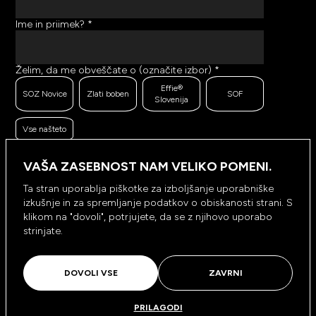
Ime in priimek?
*
Želim, da me obveščate o (označite izbor)
*
Effie®
SOZ Novice
Zlati boben
SOF
Slovenija
Vse našteto
Ker se trudimo pošiljati čim bolj kakovostno in
zanimivo vsebino, bi želeli meriti odzive na poslana
VAŠA ZASEBNOST NAM VELIKO POMENI.
sporočila. Ali nam dovolite, da beležimo, hranimo
prikaze prejetih sporočil ter klike na povezave v
Ta stran uporablja piškotke za izboljšanje uporabniške
prejetih sporočilih?
*
izkušnje in za spremljanje podatkov o obiskanosti strani. S
Ne, ne
klikom na "dovoli", potrjujete, da se z njihovo uporabo
Da, dovolim
dovolim
strinjate.
NAROČI SE
DOVOLI VSE
ZAVRNI
PRILAGODI