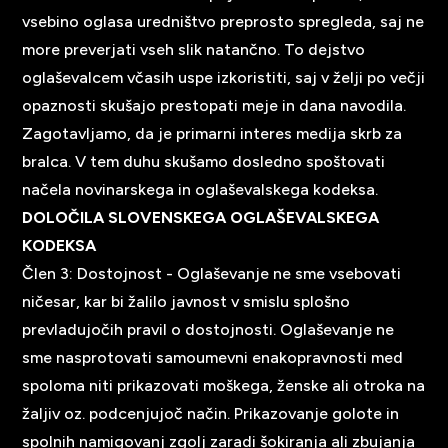
vsebino oglasa uredništvo preprosto spregleda, saj ne
more preverjati vseh slik natančno. To dejstvo
oglaševalcem včasih uspe izkoristiti, saj v želji po večji
opaznosti skušajo prestopati meje in dana navodila.
Zagotavljamo, da je primarni interes medija skrb za
bralca. V tem duhu skušamo dosledno spoštovati
načela novinarskega in oglaševalskega kodeksa.
DOLOČILA SLOVENSKEGA OGLAŠEVALSKEGA
KODEKSA
Člen 3: Dostojnost - Oglaševanje ne sme vsebovati
ničesar, kar bi žalilo javnost v smislu splošno
prevladujočih pravil o dostojnosti. Oglaševanje ne
sme nasprotovati samoumevni enakopravnosti med
spoloma niti prikazovati moškega, ženske ali otroka na
žaljiv oz. podcenjujoč način. Prikazovanje golote in
spolnih namigovanj zgolj zaradi šokiranja ali zbujanja