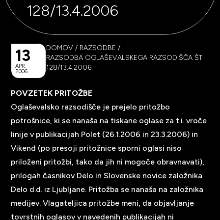
128/13.4.2006
DOMOV
/
RAZSODBE
/
13
RAZSODBA OGLAŠEVALSKEGA RAZSODIŠČA ŠT.
APR.
128/13.4.2006
2006
POVZETEK PRITOŽBE
Oglaševalsko razsodišče je prejelo pritožbo
potrošnice, ki se nanaša na tiskane oglase za t.i. vroče
linije v publikacijah Polet (26.1.2006 in 23.3.2006) in
Vikend (po presoji pritožnice sporni oglasi niso
priloženi pritožbi, tako da jih ni mogoče obravnavati),
prilogah časnikov Delo in Slovenske novice založnika
Delo d.d. iz Ljubljane. Pritožba se nanaša na založnika
medijev. Vlagateljica pritožbe meni, da objavljanje
tovrstnih oglasov v navedenih publikacijah ni