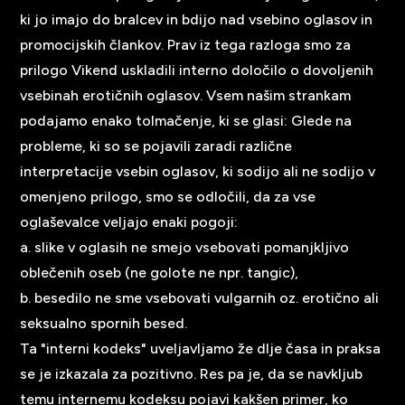
ki jo imajo do bralcev in bdijo nad vsebino oglasov in
promocijskih člankov. Prav iz tega razloga smo za
prilogo Vikend uskladili interno določilo o dovoljenih
vsebinah erotičnih oglasov. Vsem našim strankam
podajamo enako tolmačenje, ki se glasi: Glede na
probleme, ki so se pojavili zaradi različne
interpretacije vsebin oglasov, ki sodijo ali ne sodijo v
omenjeno prilogo, smo se odločili, da za vse
oglaševalce veljajo enaki pogoji:
a. slike v oglasih ne smejo vsebovati pomanjkljivo
oblečenih oseb (ne golote ne npr. tangic),
b. besedilo ne sme vsebovati vulgarnih oz. erotično ali
seksualno spornih besed.
Ta "interni kodeks" uveljavljamo že dlje časa in praksa
se je izkazala za pozitivno. Res pa je, da se navkljub
temu internemu kodeksu pojavi kakšen primer, ko