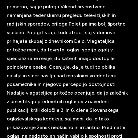
primerno, saj je priloga Vikend prvenstveno
namenjena tedenskemu pregledu televizijskih in
radijskih sporedov, priloga Polet pa ima bolj športno
vsebino. Prilogi listajo tudi otroci, saj v domove
prihajata skupaj z dnevnikom Delo. Vlagateljica
pritožbe meni, da tovrstni oglasi sodijo zgolj v
specializirane revije, do katerih imajo dostop le
polnoletne osebe. Ocenjuje, da je tudi to oblika
nasilja in sicer nasilja nad moralnimi vrednotami
posameznika in njegovo percepcijo dostojnosti.
Nadalje vlagateljica pritožbe ocenjuje, da je založnik
z umestitvijo predmetnih oglasov v navedeni
publikaciji kršil določila 3. in 6. člena Slovenskega
oglaševalskega kodeksa, saj meni, da je tako
prikazovanje žensk neokusno in iritantno. Predmetni
oglasi na nedostojen način vabijo k spolnosti proti