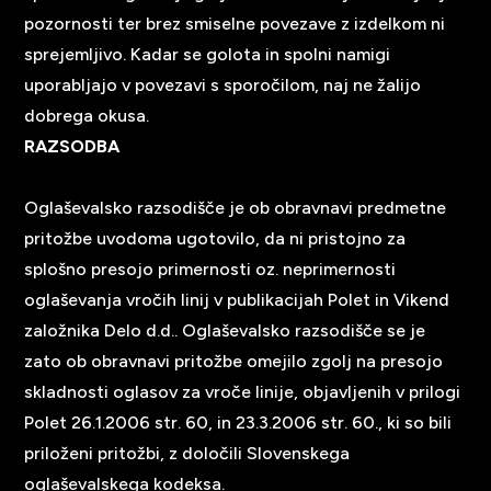
pozornosti ter brez smiselne povezave z izdelkom ni
sprejemljivo. Kadar se golota in spolni namigi
uporabljajo v povezavi s sporočilom, naj ne žalijo
dobrega okusa.
RAZSODBA
Oglaševalsko razsodišče je ob obravnavi predmetne
pritožbe uvodoma ugotovilo, da ni pristojno za
splošno presojo primernosti oz. neprimernosti
oglaševanja vročih linij v publikacijah Polet in Vikend
založnika Delo d.d.. Oglaševalsko razsodišče se je
zato ob obravnavi pritožbe omejilo zgolj na presojo
skladnosti oglasov za vroče linije, objavljenih v prilogi
Polet 26.1.2006 str. 60, in 23.3.2006 str. 60., ki so bili
priloženi pritožbi, z določili Slovenskega
oglaševalskega kodeksa.