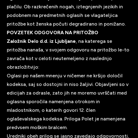
plačilu. Ob razkrečenih nogah, iztegnjenih jezikih in
podobnem na predmetnih oglasih se vlagateljica
pritožbe kot ženska počuti degradirano in ponižano.
POVZETEK ODGOVORA NA PRITOŽBO
Založnik Delo d.d. iz Ljubljane
, na katerega se
pritožba nanaša, v svojem odgovoru na pritožbo le-to
zavrača kot v celoti neutemeljeno z naslednjo
obrazložitvijo:
Oglasi po našem mnenju v ničemer ne kršijo določil
kodeksa, saj so dostojni in niso žaljivi. Objavljeni so v
edicijah za odrasle, zato jih ne moremo uvrščati med
oglasna sporočila namenjena otrokom in
mladostnikom, o katerih govori 12. člen
oglaševalskega kodeksa. Priloga Polet je namenjena
predvsem moškim bralcem.
Uredniki obeh prilog se jasno zavedajo odgovornosti,