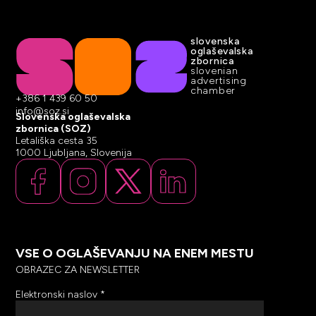
slovenska
oglaševalska
zbornica
slovenian
advertising
chamber
+386 1 439 60 50
info@soz.si
Slovenska oglaševalska
zbornica (SOZ)
Letališka cesta 35
1000 Ljubljana, Slovenija
VSE O OGLAŠEVANJU NA ENEM MESTU
OBRAZEC ZA NEWSLETTER
Elektronski naslov
*