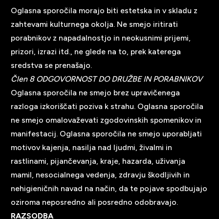
Oglasna sporočila morajo biti estetska in v skladu z
zahtevami kulturnega okolja. Ne smejo iritirati
porabnikov z napadalnostjo in neokusnimi prijemi,
prizori, izrazi itd., ne glede na to, prek katerega
sredstva se prenašajo.
Člen 8 ODGOVORNOST DO DRUŽBE IN PORABNIKOV
Oglasna sporočila ne smejo brez upravičenega
razloga izkoriščati poziva k strahu. Oglasna sporočila
ne smejo omalovaževati zgodovinskih spomenikov in
manifestacij. Oglasna sporočila ne smejo uporabljati
motivov kajenja, nasilja nad ljudmi, živalmi in
rastlinami, pijančevanja, kraje, hazarda, uživanja
mamil, nesocialnega vedenja, zdravju škodljivih in
nehigieničnih navad na način, da te pojave spodbujajo
oziroma neposredno ali posredno odobravajo.
RAZSODBA