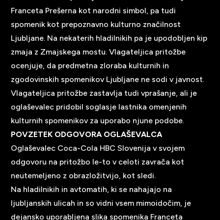
Franceta Prešerna kot narodni simbol, pa tudi
spomenik kot prepoznavno kulturno značilnost
Ljubljane. Na nekaterih hladilnikih pa je upodobljen kip
zmaja z Zmajskega mostu. Vlagateljica pritožbe
ocenjuje, da predmetna zloraba kulturnih in
zgodovinskih spomenikov Ljubljane ne sodi v javnost.
Vlagateljica pritožbe zastavlja tudi vprašanje, ali je
oglaševalec pridobil soglasje lastnika omenjenih
kulturnih spomenikov za uporabo njune podobe.
POVZETEK ODGOVORA OGLAŠEVALCA
Oglaševalec Coca-Cola HBC Slovenija v svojem
odgovoru na pritožbo le-to v celoti zavrača kot
neutemeljeno z obrazložitvijo, kot sledi.
Na hladilnikih in avtomatih, ki se nahajajo na
ljubljanskih ulicah in so vidni vsem mimoidočim, je
dejansko uporabljena slika spomenika Franceta