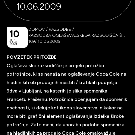
10.06.2009
DOMOV
/
RAZSODBE
/
10
RAZSODBA OGLAŠEVALSKEGA RAZSODIŠČA ŠT.
JUN.
169/ 10.06.2009
2009
POVZETEK PRITOŽBE
Oglaševalsko razsodišče je prejelo pritožbo
potrošnice, ki se nanaša na oglaševanje Coca Cole na
hladilnikih ob prodajnih mestih / trafikah podjetja
3dva v Ljubljani, na katerih je slika spomenika
Francetu Prešernu. Potrošnica ocenjujem da spomenik
osebnosti, ki deluje kot ikona slovenstva, nikakor ne
more biti grafični element oglaševanja izdelka široke
potrošnje. Zato meni, da uporaba podobe spomenika
na hladilnikih za prodajo Coca Cole omalovažuje