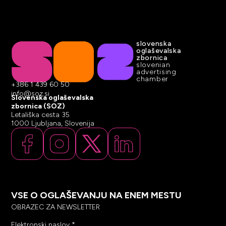
slovenska
oglaševalska
zbornica
slovenian
advertising
chamber
+386 1 439 60 50
info@soz.si
Slovenska oglaševalska
zbornica (SOZ)
Letališka cesta 35
1000 Ljubljana, Slovenija
VSE O OGLAŠEVANJU NA ENEM MESTU
OBRAZEC ZA NEWSLETTER
Elektronski naslov
*