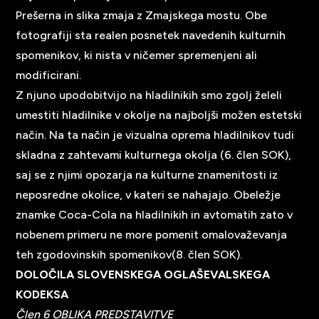
Prešerna in slika zmaja z Zmajskega mostu. Obe
fotografiji sta realen posnetek navedenih kulturnih
spomenikov, ki nista v ničemer spremenjeni ali
modificirani.
Z njuno upodobitvijo na hladilnikih smo zgolj želeli
umestiti hladilnike v okolje na najboljši možen estetski
način. Na ta način je vizualna oprema hladilnikov tudi
skladna z zahtevami kulturnega okolja (6. člen SOK),
saj se z njimi opozarja na kulturne znamenitosti iz
neposredne okolice, v kateri se nahajajo. Obeležje
znamke Coca-Cola na hladilnikih in avtomatih zato v
nobenem primeru ne more pomenit omalovaževanja
teh zgodovinskih spomenikov(8. člen SOK).
DOLOČILA SLOVENSKEGA OGLAŠEVALSKEGA
KODEKSA
Člen 6 OBLIKA PREDSTAVITVE