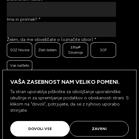
Ime in priimek?
*
Želim, da me obveščate o (označite izbor)
*
Effie®
SOZ Novice
Zlati boben
SOF
Slovenija
Vse našteto
Ker se trudimo pošiljati čim bolj kakovostno in
zanimivo vsebino, bi želeli meriti odzive na poslana
VAŠA ZASEBNOST NAM VELIKO POMENI.
sporočila. Ali nam dovolite, da beležimo, hranimo
prikaze prejetih sporočil ter klike na povezave v
Ta stran uporablja piškotke za izboljšanje uporabniške
prejetih sporočilih?
*
izkušnje in za spremljanje podatkov o obiskanosti strani. S
Ne, ne
klikom na "dovoli", potrjujete, da se z njihovo uporabo
Da, dovolim
dovolim
strinjate.
NAROČI SE
DOVOLI VSE
ZAVRNI