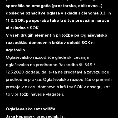
sporočila ne omogoča (prostorsko, oblikovno...)
dosledne označitve oglasa v skladu s členoma 3.3. in
11.2. SOK, pa uporaba take trditve presežne narave
ni skladna s SOK.
V vseh drugih elementih pritožbe pa Oglaševalsko
razsodišče domnevnih kršitev določil SOK ni
ugotovilo.
Oglaševalsko razsodišče glede sklicevanja
oglaševalca na predhodno Razsodbo št. 349 /
12.5.2020 dodaja, da le-ta ne predstavlja zavezujoče
predhodne prakse. Oglaševalsko razsodišče o primerih
presoja v okviru domnevnih kršitev SOK v obsegu, kot
to v pritožbi navede vlagatelj.
Oglaševalsko razsodišče
Jaka Repanšek, predsednik, l.r.