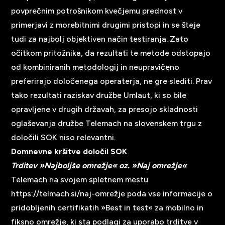
povprečnim potrošnikom kvečjemu prednost v
primerjavi z morebitnimi drugimi pristopi in se šteje
tudi za najbolj objektiven način testiranja. Zato
očitkom pritožnika, da rezultati te metode odstopajo
od kombiniranih metodologij in neupravičeno
preferirajo določenega operaterja, ne gre slediti. Prav
tako rezultati raziskav družbe Umlaut, ki so bile
opravljene v drugih državah, za presojo skladnosti
oglaševanja družbe Telemach na slovenskem trgu z
določili SOK niso relevantni.
Domnevne kršitve določil SOK
Trditev »Najboljše omrežje« oz. »Naj omrežje«
Telemach na svojem spletnem mestu
https://telmach.si/naj-omrežje
poda vse informacije o
pridobljenih certifikatih »Best in test« za mobilno in
fiksno omrežje, ki sta podlagi za uporabo trditve v