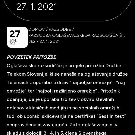
27. 1. 2021
DOMOV
/
RAZSODBE
/
27
RAZSODBA OGLAŠEVALSKEGA RAZSODIŠČA ŠT.
JAN.
362 / 27. 1. 2021
2021
POVZETEK PRITOŽBE
Oglaševalsko razsodišče je prejelo pritožbo Družbe
Telekom Slovenije, ki se nanaša na oglaševanje družbe
Telemach z uporabo trditev “najboljše omrežje”, “naj
omrežje” ter “najbolj razširjeno omrežje” . Pritožnik
ocenjuje, da je uporaba trditev v okviru številnih
oglasov v klasičnih medijih in na socialnih omrežjih
tudi ob uporabi sklicevanja na certifikat “Best in test”
neupravičena in zavajajoča. Zato oglaševanje ni v
skladu z določili 3., 4. in 5. člena Slovenskega