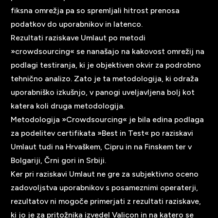
fiksna omrežja pa so spremljali hitrost prenosa
podatkov do uporabnikov in latenco.
Rezultati raziskave Umlaut po metodi
»crowdsourcing« se nanašajo na kakovost omrežij na
podlagi testiranja, ki je objektiven okvir za podrobno
tehnično analizo. Zato je ta metodologija, ki odraža
uporabniško izkušnjo, v panogi uveljavljena bolj kot
katera koli druga metodologija.
Metodologija »Crowdsourcing« je bila edina podlaga
za podelitev certifikata »Best in Test« po raziskavi
Umlaut tudi na Hrvaškem, Cipru in na Finskem ter v
Bolgariji, Črni gori in Srbiji.
Ker pri raziskavi Umlaut ne gre za subjektivno oceno
zadovoljstva uporabnikov s posameznimi operaterji,
rezultatov ni mogoče primerjati z rezultati raziskave,
ki jo je za pritožnika izvedel Valicon in na katero se