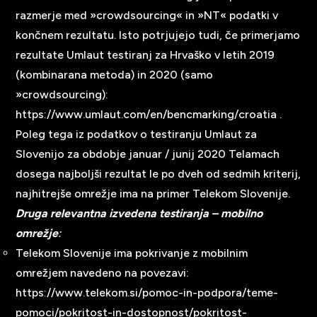
razmerje med »crowdsourcing« in »NT« podatki v
končnem rezultatu. Isto potrjujejo tudi, če primerjamo
rezultate Umlaut testiranj za Hrvaško v letih 2019
(kombinarana metoda) in 2020 (samo
»crowdsourcing):
https://www.umlaut.com/en/bencmarking/croatia
.
Poleg tega iz podatkov o testiranju Umlaut za
Slovenijo za obdobje januar / junij 2020 Telamach
dosega najboljši rezultat le po dveh od sedmih kriterij,
najhitrejše omrežje ima na primer Telekom Slovenije.
Druga relevantna izvedena testiranja – mobilno
omrežje
:
Telekom Slovenije ima pokrivanje z mobilnim
omrežjem navedeno na povezavi:
https://www.telekom.si/pomoc-in-podpora/teme-
pomoci/pokritost-in-dostopnost/pokritost-