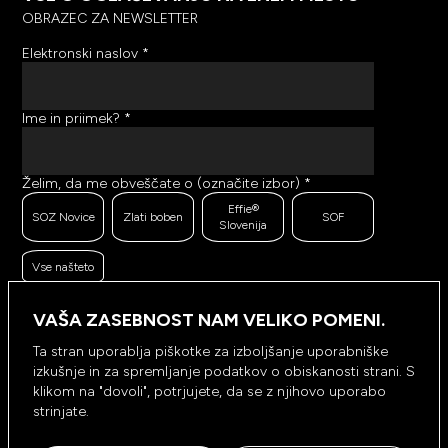
OBRAZEC ZA NEWSLETTER
Elektronski naslov
*
Ime in priimek?
*
Želim, da me obveščate o (označite izbor)
*
Effie®
SOZ Novice
Zlati boben
SOF
Slovenija
Vse našteto
Ker se trudimo pošiljati čim bolj kakovostno in
zanimivo vsebino, bi želeli meriti odzive na poslana
VAŠA ZASEBNOST NAM VELIKO POMENI.
sporočila. Ali nam dovolite, da beležimo, hranimo
prikaze prejetih sporočil ter klike na povezave v
Ta stran uporablja piškotke za izboljšanje uporabniške
prejetih sporočilih?
*
izkušnje in za spremljanje podatkov o obiskanosti strani. S
Ne, ne
klikom na "dovoli", potrjujete, da se z njihovo uporabo
Da, dovolim
dovolim
strinjate.
NAROČI SE