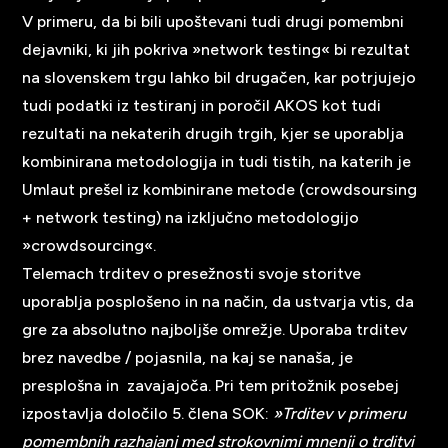
V primeru, da bi bili upoštevani tudi drugi pomembni
dejavniki, ki jih pokriva »network testing« bi rezultat
na slovenskem trgu lahko bil drugačen, kar potrjujejo
tudi podatki iz testiranj in poročil AKOS kot tudi
rezultati na nekaterih drugih trgih, kjer se uporablja
kombinirana metodologija in tudi tistih, na katerih je
Umlaut prešel iz kombinirane metode (crowdsoursing
+ network testing) na izključno metodologijo
»crowdsourcing«.
Telemach trditev o presežnosti svoje storitve
uporablja posplošeno in na način, da ustvarja vtis, da
gre za absolutno najboljše omrežje. Uporaba trditev
brez navedbe / pojasnila, na kaj se nanaša, je
presplošna in zavajajoča. Pri tem pritožnik posebej
izpostavlja določilo 5. člena SOK:
»Trditev v primeru
pomembnih razhajanj med strokovnimi mnenji o trditvi