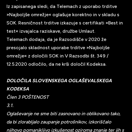
Iz zapisanega sledi, da Telemach z uporabo trditve
»Najboljše omrežje« oglašuje korektno in v skladu s
SOK. Resničnost trditve izkazuje s certifikati »Best in
test« izvajalca raziskave, družbe Umlaut.
Telemach dodaja, da je Razsodišče v 2020 že
presojalo skladnost uporabe trditve »Najboljše
omrežje« z določili SOK in V Razsodbi št. 349 /
12.5.2020 odločilo, da ne krši določil Kodeksa.
DOLOČILA SLOVENSKEGA OGLAŠEVALSKEGA
KODEKSA
Člen 3 POŠTENOST
3.1.
Oglaševanje ne sme biti zasnovano in oblikovano tako,
da bi zlorabljalo zaupanje potrošnikov, izkoriščalo
njihovo pomanjkljivo izkušenost oziroma znanje ter jih s