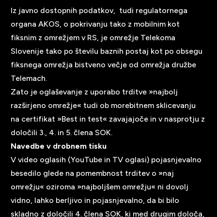
Iz javno dostopnih podatkov, tudi regulatornega
organa AKOS, o pokrivanju tako z mobilnim kot
fiksnim z omrežjem v RS, je omrežje Telekoma
Slovenije tako po številu baznih postaj kot po obsegu
fiksnega omrežja bistveno večje od omrežja družbe
Telemach.
Zato je oglaševanje z uporabo trditve »najbolj
razširjeno omrežje« tudi ob morebitnem sklicevanju
na certifikat »Best in test« zavajajoče in v nasprotju z
določili 3., 4. in 5. člena SOK.
Navedbe v drobnem tisku
V video oglasih (YouTube in TV oglasi) pojasnjevalno
besedilo glede na pomembnost trditev o »naj
omrežju« oziroma »najboljšem omrežju« ni dovolj
vidno, lahko berljivo in pojasnjevalno, da bi bilo
skladno z določili 4. člena SOK, ki med drugim določa,