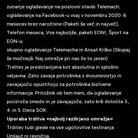
zunanje oglaševanje na poslovni stavbi Telemach;
oglaševanje na Facebook-u vsaj v novembru 2020: 6
mesecev brez naročnine (Paketi še več in največ),
Telefon meseca, Vse najboljše, paketi EON!, Šport na
EON-u;
skupno oglaševanje Telemacha in Ansat Krško (Skupaj
še močnejši. Naj omrežje pri nas že to jesen).
Trditev je predstavljena kot absolutna in splošno
veljavna. Zato zavaja potrošnika z dvoumnostjo in
zavajajočo opustitvijo za potrošnika bistvene
informacije. Pritožnik ob tem meni, da oglaševanje
povzroča zmedo in je zavajajoče, zato krši določila 3.,
4. in 5. člena SOK.
Uporaba trditve »najbolj razširjeno omrežje«
Trditev tudi glede na vse ugotovitve testiranja
Umlaut ni resnična.