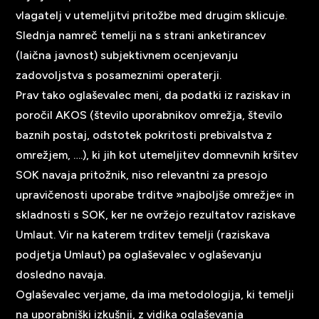
vlagatelj v utemeljitvi pritožbe med drugim sklicuje.
Slednja namreč temelji na s strani anketirancev
(laična javnost) subjektivnem ocenjevanju
zadovoljstva s posameznimi operaterji.
Prav tako oglaševalec meni, da podatki iz raziskav in
poročil AKOS (število uporabnikov omrežja, število
baznih postaj, odstotek pokritosti prebivalstva z
omrežjem, ….), ki jih kot utemeljitev domnevnih kršitev
SOK navaja pritožnik, niso relevantni za presojo
upravičenosti uporabe trditve »najboljše omrežje« in
skladnosti s SOK, ker ne ovržejo rezultatov raziskave
Umlaut. Vir na katerem trditev temelji (raziskava
podjetja Umlaut) pa oglaševalec v oglaševanju
dosledno navaja.
Oglaševalec verjame, da ima metodologija, ki temelji
na uporabniški izkušnji, z vidika oglaševanja