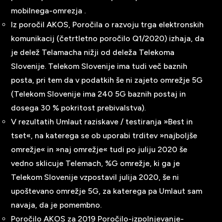
mobilnega-omrezja
.
Iz poročil AKOS, Poročila o razvoju trga elektronskih
komunikacij (četrtletno poročilo Q1/2020) izhaja, da
je delež Telamacha nižji od deleža Telekoma
Slovenije. Telekom Slovenije ima tudi več baznih
posta, pri tem da v podatkih še ni zajeto omrežje 5G
(Telekom Slovenije ima 240 5G baznih postaj in
dosega 30 % pokritost prebivalstva).
V rezultatih Umlaut raziskave / testiranja »Best in
tset«, na katerega se ob uporabi trditev »najboljše
omrežje« in »naj omrežje« tudi po juliju 2020 še
vedno sklicuje Telemach, %G omrežje, ki ga je
Telekom Slovenije vzpostavil julija 2020, še ni
upoštevano omrežje 5G, za katerega pa Umlaut sam
navaja, da je pomembno.
Poročilo AKOS za 2019 Poročilo-izpolnjevanje-