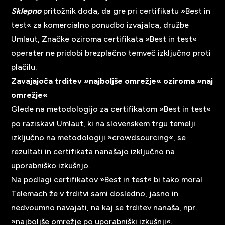
Sklepno
pritožnik doda, da gre pri certifikatu »Best in
test« za komercialno ponudbo izvajalca, družbe
Umlaut, Značke oziroma certifikata »Best in test«
operater ne pridobi brezplačno temveč izključno proti
plačilu.
Zavajajoča trditev »najboljše omrežje« oziroma »naj
omrežje«
Glede na metodologijo za certifikatom »Best in test«
po raziskavi Umlaut, ki na slovenskem trgu temelji
izključno na metodologiji »crowdsourcing«, se
rezultati in certifikata nanašajo
izključno na
uporabniško izkušnjo.
Na podlagi certifikatov »Best in test« bi tako moral
Telemach že v trditvi sami dosledno, jasno in
nedvoumno navajati, na kaj se trditev nanaša, npr.
»najboljše omrežje po uporabniški izkušnji«.