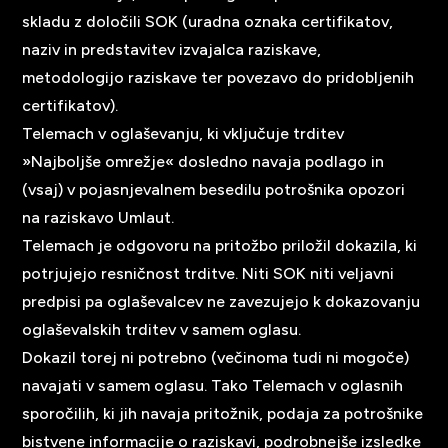
skladu z določili SOK (uradna oznaka certifikatov,
naziv in predstavitev izvajalca raziskave,
metodologijo raziskave ter povezavo do pridobljenih
certifikatov).
Telemach v oglaševanju, ki vključuje trditev
»Najboljše omrežje« dosledno navaja podlago in
(vsaj) v pojasnjevalnem besedilu potrošnika opozori
na raziskavo Umlaut.
Telemach je odgovoru na pritožbo priložil dokazila, ki
potrjujejo resničnost trditve. Niti SOK niti veljavni
predpisi pa oglaševalcev ne zavezujejo k dokazovanju
oglaševalskih trditev v samem oglasu.
Dokazil torej ni potrebno (večinoma tudi ni mogoče)
navajati v samem oglasu. Tako Telemach v oglasnih
sporočilih, ki jih navaja pritožnik, podaja za potrošnike
bistvene informacije o raziskavi, podrobnejše izsledke