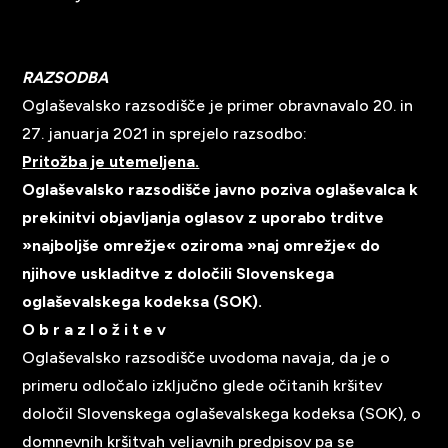
RAZSODBA
Oglaševalsko razsodišče je primer obravnavalo 20. in
27. januarja 2021 in sprejelo razsodbo:
Pritožba je utemeljena.
Oglaševalsko razsodišče javno poziva oglaševalca k
prekinitvi objavljanja oglasov z uporabo trditve
»najboljše omrežje« oziroma »naj omrežje« do
njihove uskladitve z določili Slovenskega
oglaševalskega kodeksa (SOK).
O b r a z l o ž i t e v
Oglaševalsko razsodišče uvodoma navaja, da je o
primeru odločalo izključno glede očitanih kršitev
določil Slovenskega oglaševalskega kodeksa (SOK), o
domnevnih kršitvah veljavnih predpisov pa se