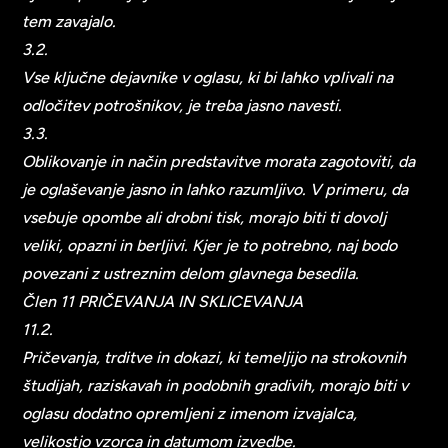
tem zavajalo.
3.2.
Vse ključne dejavnike v oglasu, ki bi lahko vplivali na
odločitev potrošnikov, je treba jasno navesti.
3.3.
Oblikovanje in način predstavitve morata zagotoviti, da
je oglaševanje jasno in lahko razumljivo. V primeru, da
vsebuje opombe ali drobni tisk, morajo biti ti dovolj
veliki, opazni in berljivi. Kjer je to potrebno, naj bodo
povezani z ustreznim delom glavnega besedila.
Člen 11 PRIČEVANJA IN SKLICEVANJA
11.2.
Pričevanja, trditve in dokazi, ki temeljijo na strokovnih
študijah, raziskavah in podobnih gradivih, morajo biti v
oglasu dodatno opremljeni z imenom izvajalca,
velikostjo vzorca in datumom izvedbe.