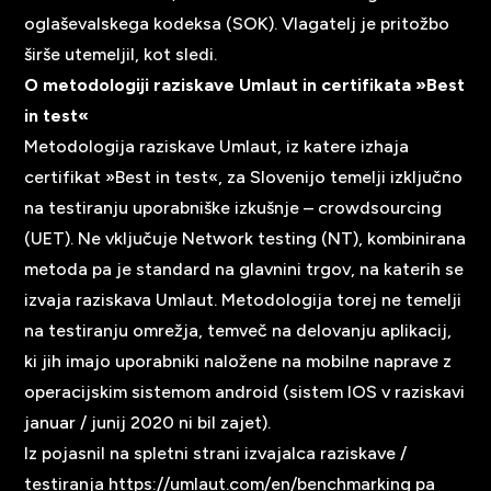
oglaševalskega kodeksa (SOK). Vlagatelj je pritožbo
širše utemeljil, kot sledi.
O metodologiji raziskave Umlaut in certifikata »Best
in test«
Metodologija raziskave Umlaut, iz katere izhaja
certifikat »Best in test«, za Slovenijo temelji izključno
na testiranju uporabniške izkušnje – crowdsourcing
(UET). Ne vključuje Network testing (NT), kombinirana
metoda pa je standard na glavnini trgov, na katerih se
izvaja raziskava Umlaut. Metodologija torej ne temelji
na testiranju omrežja, temveč na delovanju aplikacij,
ki jih imajo uporabniki naložene na mobilne naprave z
operacijskim sistemom android (sistem IOS v raziskavi
januar / junij 2020 ni bil zajet).
Iz pojasnil na spletni strani izvajalca raziskave /
testiranja
https://umlaut.com/en/benchmarking
pa