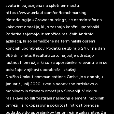
svetu in pojasnjena na spletnem mestu:
https://www.umlaut.com/en/benchmarking
.
Metodologija »Crowdsourcing«, se osredotoča na
kakovost omrežja, ki jo zaznajo končni uporabniki.
Podatke zajemajo iz množice različnih Android
aplikacij, ki so nameščene na terminalski opremi
končnih uporabnikov. Podatki se zbirajo 24 ur na dan
365 dni v letu. Rezultati zato najbolje odražajo
lastnosti omrežja, ki so za uporabnike relevantne in se
odražajo v njihovi uporabniški izkušnji.
Družba Umlaut communications GmbH je v obdobju
januar / junij 2020 izvedla neodvisno raziskavo o
mobilnem in fiksnem omrežju v Sloveniji. V okviru
raziskave so bili testirani naslednji elementi mobilnih
omrežij: širokopasovna pokritost, hitrost prenosa
podatkov do uporabnikov ter omrežne zakasnitve. Za