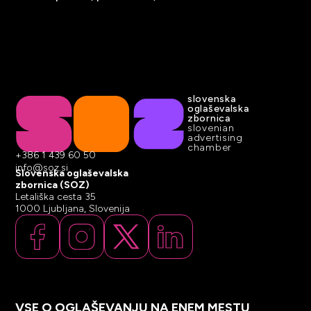
slovenska
oglaševalska
zbornica
slovenian
advertising
chamber
+386 1 439 60 50
info@soz.si
Slovenska oglaševalska
zbornica (SOZ)
Letališka cesta 35
1000 Ljubljana, Slovenija
VSE O OGLAŠEVANJU NA ENEM MESTU