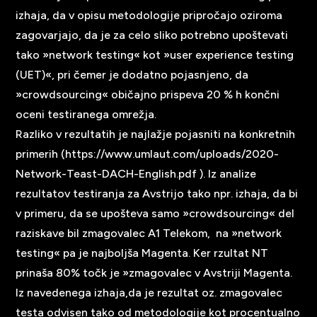
izhaja, da v opisu metodologije pripročajo oziroma
zagovarjajo, da je za celo sliko potrebno upoštevati
tako »network testing« kot »user experience testing
(UET)«, pri čemer je dodatno pojasnjeno, da
»crowdsourcing« običajno prispeva 20 % h končni
oceni testiranega omrežja.
Razliko v rezultatih je najlažje pojasniti na konkretnih
primerih (
https://www.umlaut.com/uploads/2020-
Network-Teast-DACH-English.pdf
). Iz analize
rezultatov testiranja za Avstrijo tako npr. izhaja, da bi
v primeru, da se upošteva samo »crowdsourcing« del
raziskave bil zmagovalec A1 Telekom, na »network
testing« pa je najboljša Magenta. Ker rzultat NT
prinaša 80% točk je »zmagovalec v Avstriji Magenta.
Iz navedenega izhaja,da je rezultat oz. zmagovalec
testa odvisen tako od metodologije kot procentualno