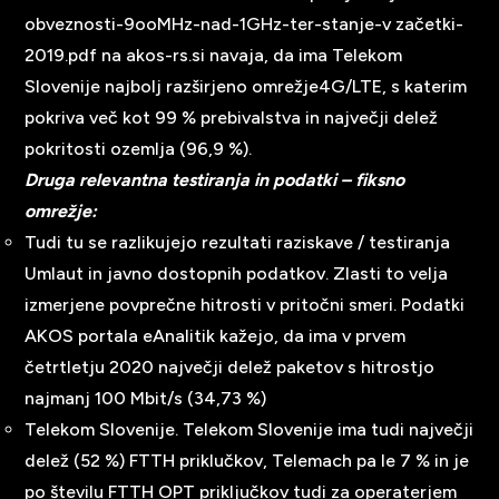
obveznosti-9ooMHz-nad-1GHz-ter-stanje-v začetki-
2019.pdf na akos-rs.si navaja, da ima Telekom
Slovenije najbolj razširjeno omrežje4G/LTE, s katerim
pokriva več kot 99 % prebivalstva in največji delež
pokritosti ozemlja (96,9 %).
Druga relevantna testiranja in podatki – fiksno
omrežje:
Tudi tu se razlikujejo rezultati raziskave / testiranja
Umlaut in javno dostopnih podatkov. Zlasti to velja
izmerjene povprečne hitrosti v pritočni smeri. Podatki
AKOS portala eAnalitik kažejo, da ima v prvem
četrtletju 2020 največji delež paketov s hitrostjo
najmanj 100 Mbit/s (34,73 %)
Telekom Slovenije. Telekom Slovenije ima tudi največji
delež (52 %) FTTH priklučkov, Telemach pa le 7 % in je
po številu FTTH OPT priključkov tudi za operaterjem