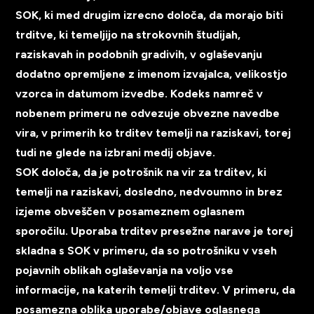
SOK, ki med drugim izrecno določa, da morajo biti
trditve, ki temeljijo na strokovnih študijah,
raziskavah in podobnih gradivih, v oglaševanju
dodatno opremljene z imenom izvajalca, velikostjo
vzorca in datumom izvedbe. Kodeks namreč v
nobenem primeru ne odvezuje obvezne navedbe
vira, v primerih ko trditev temelji na raziskavi, torej
tudi ne glede na izbrani medij objave.
SOK določa, da je potrošnik na vir za trditev, ki
temelji na raziskavi, dosledno, nedvoumno in brez
izjeme obveščen v posameznem oglasnem
sporočilu. Uporaba trditev presežne narave je torej
skladna s SOK v primeru, da so potrošniku v vseh
pojavnih oblikah oglaševanja na voljo vse
informacije, na katerih temelji trditev. V primeru, da
posamezna oblika uporabe/objave oglasnega