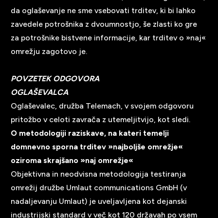
da oglaševanje ne sme vsebovati trditev, ki bi lahko
zavedele potrošnika z dvoumnostjo, še zlasti ko gre
za potrošnike bistvene informacije, kar trditev o »naj«
omrežju zagotovo je.
POVZETEK ODGOVORA
OGLAŠEVALCA
Oglaševalec, družba Telemach, v svojem odgovoru
pritožbo v celoti zavrača z utemeljitvijo, kot sledi.
O metodologiji raziskave, na kateri temelji
domnevno sporna trditev »najboljše omrežje«
oziroma skrajšano »naj omrežje«
Objektivna in neodvisna metodologija testiranja
omrežij družbe Umlaut communications GmbH (v
nadaljevanju Umlaut) je uveljavljena kot dejanski
industrijski standard v več kot 120 državah po vsem