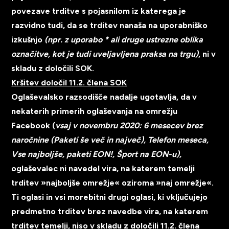
povezave trditve s pojasnilom iz katerega je
razvidno tudi, da se trditev nanaša na uporabniško
izkušnjo
(npr. z uporabo * ali druge ustrezne oblika
označitve, kot je tudi uveljavljena praksa na trgu)
, ni v
skladu z določili SOK.
Kršitev določil 11.2. člena SOK
Oglaševalsko razsodišče nadalje ugotavlja, da v
nekaterih primerih oglaševanja na omrežju
Facebook (
vsaj v novembru 2020: 6 mesecev brez
naročnine (Paketi še več in največ), Telefon meseca,
Vse najboljše, paketi EON!, Šport na EON-u),
oglaševalec ni navedel vira, na katerem temelji
trditev »najboljše omrežje« oziroma »naj omrežje«.
Ti oglasi in vsi morebitni drugi oglasi, ki vključujejo
predmetno trditev brez navedbe vira, na katerem
trditev temelji, niso v skladu z določili 11.2. člena