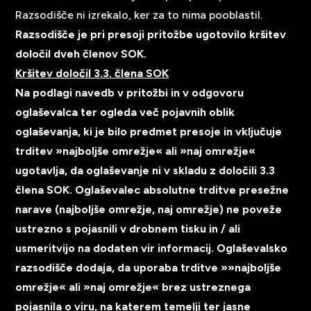
Razsodišče ni izrekalo, ker za to nima pooblastil.
Razsodišče je pri presoji pritožbe ugotovilo kršitev
določil dveh členov SOK.
Kršitev določil 3.3. člena SOK
Na podlagi navedb v pritožbi in v odgovoru
oglaševalca ter ogleda več pojavnih oblik
oglaševanja, ki je bilo predmet presoje in vključuje
trditev »najboljše omrežje« ali »naj omrežje«
ugotavlja, da oglaševanje ni v skladu z določili 3.3
člena SOK. Oglaševalec absolutne trditve presežne
narave (najboljše omrežje, naj omrežje) ne poveže
ustrezno s pojasnili v drobnem tisku in / ali
usmeritvijo na dodaten vir informacij. Oglaševalsko
razsodišče dodaja, da uporaba trditve »»najboljše
omrežje« ali »naj omrežje« brez ustreznega
pojasnila o viru, na katerem temelji ter jasne