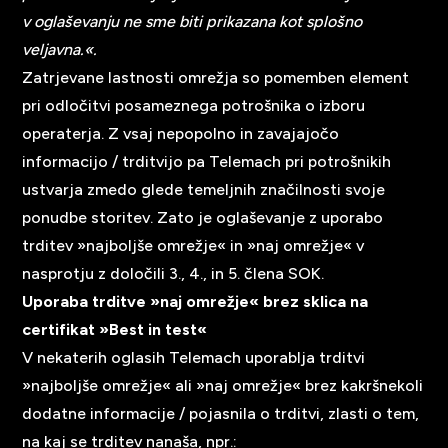
v oglaševanju ne sme biti prikazana kot splošno
veljavna.«.
Zatrjevane lastnosti omrežja so pomemben element
pri odločitvi posameznega potrošnika o izboru
operaterja. Z vsaj nepopolno in zavajajočo
informacijo / trditvijo pa Telemach pri potrošnikih
ustvarja zmedo glede temeljnih značilnosti svoje
ponudbe storitev. Zato je oglaševanje z uporabo
trditev »najboljše omrežje« in »naj omrežje« v
nasprotju z določili 3., 4., in 5. člena SOK.
Uporaba trditve »naj omrežje« brez sklica na
certifikat »Best in test«
V nekaterih oglasih Telemach uporablja trditvi
»najboljše omrežje« ali »naj omrežje« brez kakršnekoli
dodatne informacije / pojasnila o trditvi, zlasti o tem,
na kaj se trditev nanaša, npr.: