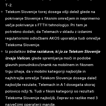
T-2.
Telekom Slovenije torej dosega višji delež glede na
pokrivanje Slovenije s fiksnim omrežjem in neprimerno
večje pokrivanje s FTTH tehnologijo. Pri tem je
potrebno dodati, da Telemach v skladu z izdanimi
regulatornimi odločbami AKOS uporablja tudi omrežje
Telekoma Slovenije.
Iz podatkov
tržne raziskave
,
ki jo za Telekom Slovenije
izvaja Valicon
, glede spremljanja moči in podobe
glavnih ponudnikov/znamk na mobilnem in fiksnem
trgu izhaja, da v mobilni kategoriji najboljše in
najhitrejše omrežje Telekom Slovenije dosega daleč
najboljše rezulate, Telemach in A 1 dosegata skoraj
polovico nižji %. Tudi v fiksni kategoriji so rezultati
Telekoma Slovenije najboljši, čeprav so razlike med 3
največjimi operaterji manjše.