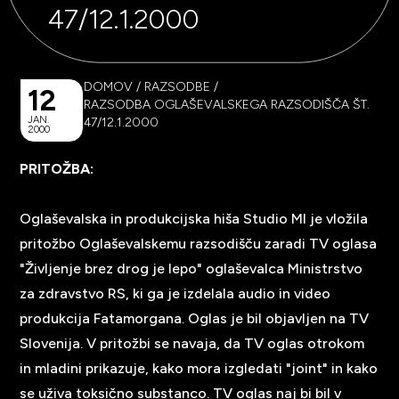
47/12.1.2000
DOMOV
/
RAZSODBE
/
12
RAZSODBA OGLAŠEVALSKEGA RAZSODIŠČA ŠT.
JAN.
47/12.1.2000
2000
PRITOŽBA:
Oglaševalska in produkcijska hiša Studio MI je vložila
pritožbo Oglaševalskemu razsodišču zaradi TV oglasa
"Življenje brez drog je lepo" oglaševalca Ministrstvo
za zdravstvo RS, ki ga je izdelala audio in video
produkcija Fatamorgana. Oglas je bil objavljen na TV
Slovenija. V pritožbi se navaja, da TV oglas otrokom
in mladini prikazuje, kako mora izgledati "joint" in kako
se uživa toksično substanco. TV oglas naj bi bil v