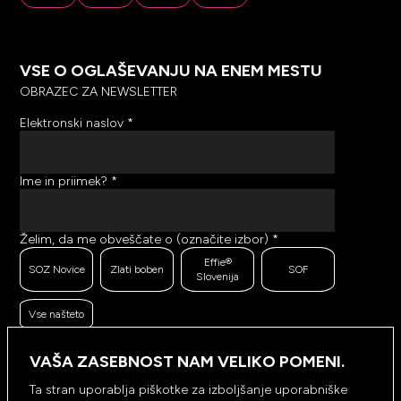
VSE O OGLAŠEVANJU NA ENEM MESTU
OBRAZEC ZA NEWSLETTER
Elektronski naslov
*
Ime in priimek?
*
Želim, da me obveščate o (označite izbor)
*
Effie®
SOZ Novice
Zlati boben
SOF
Slovenija
Vse našteto
Ker se trudimo pošiljati čim bolj kakovostno in
zanimivo vsebino, bi želeli meriti odzive na poslana
VAŠA ZASEBNOST NAM VELIKO POMENI.
sporočila. Ali nam dovolite, da beležimo, hranimo
prikaze prejetih sporočil ter klike na povezave v
Ta stran uporablja piškotke za izboljšanje uporabniške
prejetih sporočilih?
*