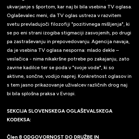
ukvarjanje s športom, kar naj bi bila vsebina TV oglasa.
Oglaševalec meni, da TV oglas ustreza v razvitem
svetu prevladujoči filozofiji "pozitivnega mišljenja", ki
se po eni strani izogiba stigmaciji zasvojenih, po drugi
pa zastraševanju in prepovedovanju. Agencija navaja,
da je vsebina TV oglasa nesporna: mlado dekle –
veslačica - nima nikakršne potrebe po zakajanju, zato
zavrne kadilce ter se poda v "svoje vode", ki so
aktivne, sončne, vodijo naprej. Konkretnost oglasov in
s tem jasno prikazovanje uživalcev različnih drog naj
bi bila splošna praksa v Evropi.
SEKCIJA SLOVENSKEGA OGLAŠEVALSKEGA
KODEKSA:
Člen 8 ODGOVORNOST DO DRUŽBE IN