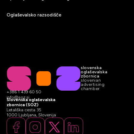
Oglaševalsko razsodišče
slovenska
oglaševalska
zbornica
slovenian
advertising
chamber
+386 1 439 60 50
info@soz.si
Slovenska oglaševalska
zbornica (SOZ)
Letališka cesta 35
1000 Ljubljana, Slovenija