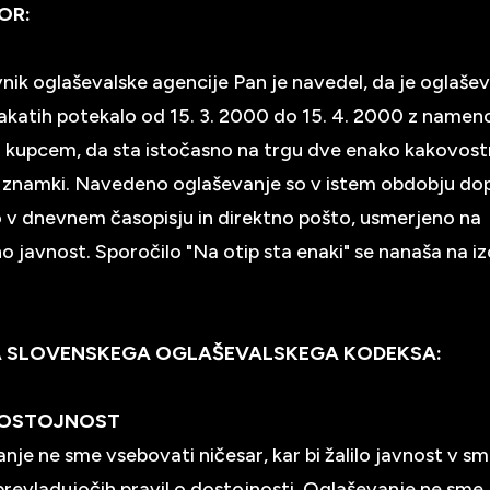
OR:
nik oglaševalske agencije Pan je navedel, da je oglaše
plakatih potekalo od 15. 3. 2000 do 15. 4. 2000 z name
i kupcem, da sta istočasno na trgu dve enako kakovost
 znamki. Navedeno oglaševanje so v istem obdobju dopo
 v dnevnem časopisju in direktno pošto, usmerjeno na
o javnost. Sporočilo "Na otip sta enaki" se nanaša na iz
A SLOVENSKEGA OGLAŠEVALSKEGA KODEKSA:
 DOSTOJNOST
nje ne sme vsebovati ničesar, kar bi žalilo javnost v sm
prevladujočih pravil o dostojnosti. Oglaševanje ne sme