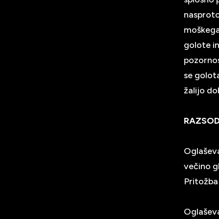
nasproto
moškega,
golote in
pozornos
se golot
žalijo d
RAZSOD
Oglaševa
večino g
Pritožba
Oglaševa