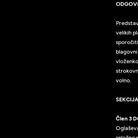
ODGOV
Predstav
velikih 
sporočit
blagovni
vloženko
strokovn
volno.
SEKCIJ
Člen 3
Oglaševa
splošno 