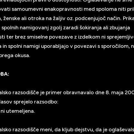
vati samoumevni enakopravnosti med spoloma niti pri
 ženske ali otroka na žaljiv oz. podcenjujoč način. Pri
 spolnih namigovanj zgolj zaradi šokiranja ali zbujanja
ti ter brez smiselne povezave z izdelkom ni sprejemlji
a in spolni namigi uporabljajo v povezavi s sporočilom, n
obrega okusa.
BA:
lsko razsodišče je primer obravnavalo dne 8. maja 200
lasov sprejelo razsodbo:
 ni utemeljena.
lsko razsodišče meni, da kljub dejstvu, da je oglaševal