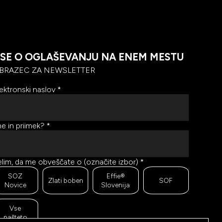
SE O OGLAŠEVANJU NA ENEM MESTU
BRAZEC ZA NEWSLETTER
ektronski naslov
*
e in priimek?
*
lim, da me obveščate o (označite izbor)
*
SOZ
Effie®
Zlati boben
SOF
Novice
Slovenija
Vse
našteto