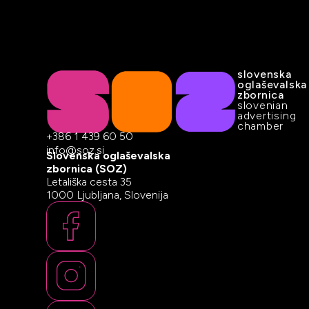
slovenska
oglaševalska
zbornica
slovenian
advertising
chamber
+386 1 439 60 50
info@soz.si
Slovenska oglaševalska
zbornica (SOZ)
Letališka cesta 35
1000 Ljubljana, Slovenija