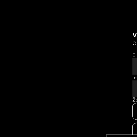
V
O
El
Im
Že