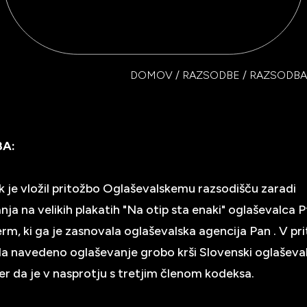
DOMOV
/
RAZSODBE
/
RAZSODBA 
BA:
k je vložil pritožbo Oglaševalskemu razsodišču zaradi
ja na velikih plakatih "Na otip sta enaki" oglaševalca P
rm, ki ga je zasnovala oglaševalska agencija Pan . V pri
da navedeno oglaševanje grobo krši Slovenski oglaševal
er da je v nasprotju s tretjim členom kodeksa.