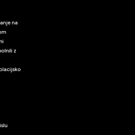
vanje na
nom
ni
lnili z
olacijsko
islu