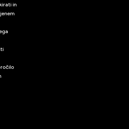
irati in
enjenem
kega
ti
oročilo
m