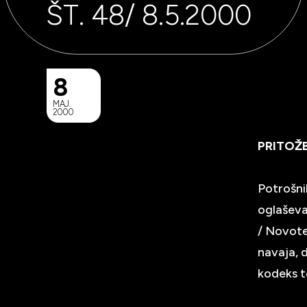
ŠT. 48/ 8.5.2000
8
MAJ.
2000
PRITOŽ
Potrošni
oglaševan
/ Novote
navaja, 
kodeks t