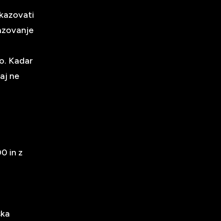
kazovati
kazovanje
vo. Kadar
aj ne
0 in z
ska