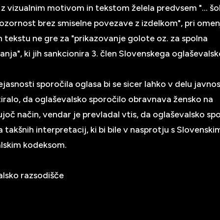
 z vizualnim motivom in tekstom želela predvsem "... šok
pozornost brez smiselne povezave z izdelkom", pri om
n tekstu ne gre za "prikazovanje golote oz. za spolna
nja", ki jih sankcionira 3. člen Slovenskega oglaševals
.
jasnosti sporočila oglasa bi se sicer lahko v delu javnos
tiralo, da oglaševalsko sporočilo obravnava žensko na
joč način, vendar je prevladal vtis, da oglaševalsko sp
 takšnih interpretacij, ki bi bile v nasprotju s Slovenski
alskim kodeksom.
lsko razsodišče