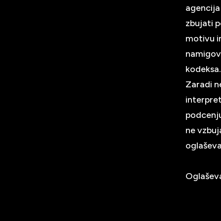
agencija
zbujati 
motivu i
namigova
kodeksa
Zaradi ne
interpre
podcenju
ne vzbuja
oglašev
Oglaševa