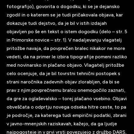
fotografijo), govorita o dogodku, ki se je dejansko
zgodil in o katerem se je tudi pričakovala objava, kar
dokazuje tudi dejstvo, da je bil v istih izdajah
objavljen po še en tekst o istem dogodku (delo – str. 5
in Primorske novice – str. 1). V nadaljevanju vlagatelj
pritožbe navaja, da povprečen bralec nikakor ne more
vedeti, da na primer le izbira tipografije pomeni razliko
med novinarsko in plačano objavo. Vlagatelj pritožbe
celo ocenjuje, da je bil tovrstni tehnični postopek s
strani naročnika zadevnih objav zlorabljen, da bi se
prav z njim povprečnemu bralcu onemogočilo zaznati,
da gre za oglaševalsko – torej plačano vsebino. Objavi
obveščata o odprtju novega odseka hitre ceste, to pa
je področje, za katerega tudi empirični podatki, zbrani
v javno-mnenjskih raziskavah, kažejo, da ga ljudje
najpogosteje in v prvi vrsti povezujejo z družbo DARS,