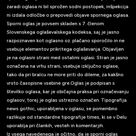
zaradi oglasa ni bil sprožen sodni postopek, inšpekcija
ni izdala odločbe o prepovedi objave spornega oglasa.
Sporni oglas je povsem skladen s 7. členom
Slovenskega oglaševalskega kodeksa, saj je jasno
razpoznaven kot oglasno oz. plačano sporočilo in ne
vsebuje elementov prikritega oglaševanja. Objavljen
je na oglasni strani med ostalimi oglasi. Stran je jasno
označena na vrhu strani, vsebuje izključno oglase,
tako da pri bralcu ne more priti do dileme, za kakšno
vrsto časopisne vsebine gre.Oglas je podpisan s
številko oglasa, kar je običajna praksa pri označevanju
oglasov, torej je oglas ustrezno označen. Tipografija
news gothic, uporabljena v oglasu, se pomembno
razlikuje od standardne tipografije times, ki se v Delu
uporablja pri člankih, vesteh in komentarjih.
Iz vsega navedenega je očitno, da je sporni oglas