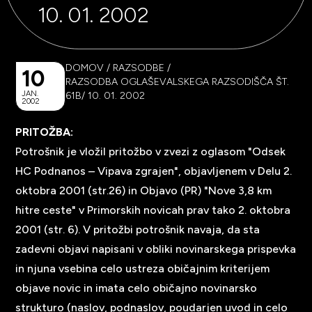
10. 01. 2002
DOMOV
/
RAZSODBE
/
10
RAZSODBA OGLAŠEVALSKEGA RAZSODIŠČA ŠT.
JAN.
61B/ 10. 01. 2002
2002
PRITOŽBA:
Potrošnik je vložil pritožbo v zvezi z oglasom "Odsek
HC Podnanos – Vipava zgrajen", objavljenem v Delu 2.
oktobra 2001 (str.26) in Objavo (PR) "Nove 3,8 km
hitre ceste" v Primorskih novicah prav tako 2. oktobra
2001 (str. 6). V pritožbi potrošnik navaja, da sta
zadevni objavi napisani v obliki novinarskega prispevka
in njuna vsebina celo ustreza običajnim kriterijem
objave novic in imata celo običajno novinarsko
strukturo (naslov, podnaslov, poudarjen uvod in celo