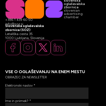
slovenska
oglaševalska
zbornica
slovenian
advertising
chamber
+386 1 439 60 50
info@soz.si
Slovenska oglaševalska
zbornica (SOZ)
Letališka cesta 35
1000 Ljubljana, Slovenija
VSE O OGLAŠEVANJU NA ENEM MESTU
OBRAZEC ZA NEWSLETTER
Elektronski naslov
*
Ime in priimek?
*