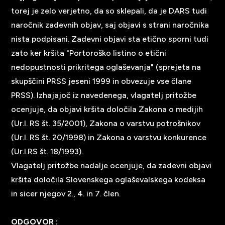
torej je zelo verjetno, da so sklepali, da je DARS tudi
naročnik zadevnih objav, saj objavi s strani naročnika
nista podpisani. Zadevni objavi sta etično sporni tudi
zato ker kršita "Portoroško listino o etični
nedopustnosti prikritega oglaševanja" (sprejeta na
skupščini PRSS jeseni 1999 in obvezuje vse člane
PRSS). Izhajajoč iz navedenega, vlagatelj pritožbe
ocenjuje, da objavi kršita določila Zakona o medijih
(Ur.l. RS št. 35/2001), Zakona o varstvu potrošnikov
(Ur.l. RS št. 20/1998) in Zakona o varstvu konkurence
(Ur.l.RS št. 18/1993).
Vlagatelj pritožbe nadalje ocenjuje, da zadevni objavi
kršita določila Slovenskega oglaševalskega kodeksa
in sicer njegov 2., 4. in 7. člen.
ODGOVOR
: