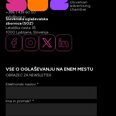
slovenian
advertising
chamber
+386 1 439 60 50
info@soz.si
Slovenska oglaševalska
zbornica (SOZ)
Letališka cesta 35
1000 Ljubljana, Slovenija
VSE O OGLAŠEVANJU NA ENEM MESTU
OBRAZEC ZA NEWSLETTER
Elektronski naslov
*
Ime in priimek?
*