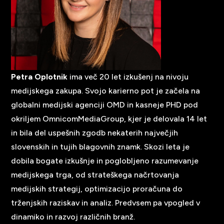
Petra Oplotnik
ima več 20 let izkušenj na nivoju
medijskega zakupa. Svojo karierno pot je začela na
globalni medijski agenciji OMD in kasneje PHD pod
okriljem OmnicomMediaGroup, kjer je delovala 14 let
in bila del uspešnih zgodb nekaterih največjih
slovenskih in tujih blagovnih znamk. Skozi leta je
dobila bogate izkušnje in poglobljeno razumevanje
medijskega trga, od strateškega načrtovanja
medijskih strategij, optimizacijo proračuna do
trženjskih raziskav in analiz. Predvsem pa vpogled v
dinamiko in razvoj različnih branž.