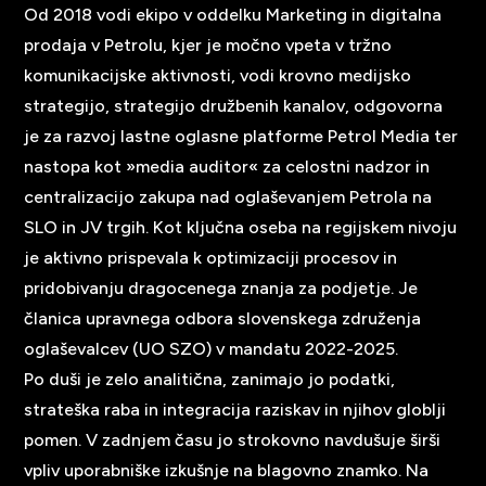
Od 2018 vodi ekipo v oddelku Marketing in digitalna
prodaja v Petrolu, kjer je močno vpeta v tržno
komunikacijske aktivnosti, vodi krovno medijsko
strategijo, strategijo družbenih kanalov, odgovorna
je za razvoj lastne oglasne platforme Petrol Media ter
nastopa kot »media auditor« za celostni nadzor in
centralizacijo zakupa nad oglaševanjem Petrola na
SLO in JV trgih. Kot ključna oseba na regijskem nivoju
je aktivno prispevala k optimizaciji procesov in
pridobivanju dragocenega znanja za podjetje. Je
članica upravnega odbora slovenskega združenja
oglaševalcev (UO SZO) v mandatu 2022-2025.
Po duši je zelo analitična, zanimajo jo podatki,
strateška raba in integracija raziskav in njihov globlji
pomen. V zadnjem času jo strokovno navdušuje širši
vpliv uporabniške izkušnje na blagovno znamko. Na