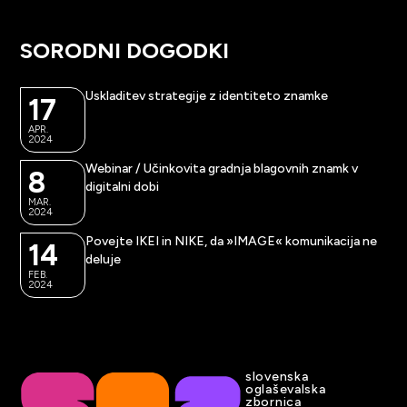
SORODNI DOGODKI
Uskladitev strategije z identiteto znamke
17
APR.
2024
Webinar / Učinkovita gradnja blagovnih znamk v
8
digitalni dobi
MAR.
2024
Povejte IKEI in NIKE, da »IMAGE« komunikacija ne
14
deluje
FEB.
2024
slovenska
oglaševalska
zbornica