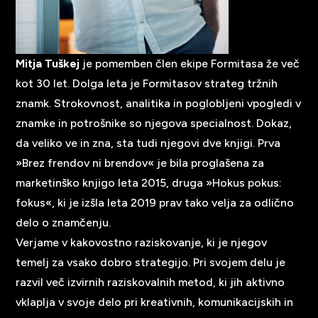
Mitja Tuškej
je pomemben člen ekipe Formitasa že več
kot 30 let. Dolga leta je Formitasov strateg tržnih
znamk. Strokovnost, analitika in poglobljeni vpogledi v
znamke in potrošnike so njegova specialnost. Dokaz,
da veliko ve in zna, sta tudi njegovi dve knjigi. Prva
»Brez frendov ni brendov« je bila proglašena za
marketinško knjigo leta 2015, druga »Hokus pokus:
fokus«, ki je izšla leta 2019 prav tako velja za odlično
delo o znamčenju.
Verjame v kakovostno raziskovanje, ki je njegov
temelj za vsako dobro strategijo. Pri svojem delu je
razvil več izvirnih raziskovalnih metod, ki jih aktivno
vklaplja v svoje delo pri kreativnih, komunikacijskih in