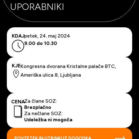
UPORABNIKI
KDAJ
petek, 24. maj 2024
9.00 do 10.30
KJE
Kongresna dvorana Kristalne palače BTC,
Ameriška ulica 8, Ljubljana
Za člane SOZ:
CENA
Brezplačno
Za nečlane SOZ:
Udeležba ni mogoča
POVZETEK IN UTRINKI IZ DOGODKA