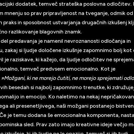
cijski dodatek, temveč strateška poslovna odločitev.
 mnenju so prav pripravljenost na tveganje, odmik od
ih praks in sposobnost ustvarjanja drugačnih izkušenj kl
no razlikovanje blagovnih znamk.
 del predavanja je namenil nevroznanosti odločanja in
u, zakaj si ljudje določene izkušnje zapomnimo bolj kot
il je raziskave, ki kažejo, da ljudje odločitev ne sprej
cionalno, temveč predvsem emocionalno. Kot je
:
»Možgani, ki ne morejo čutiti, ne morejo sprejemati odlo
vih besedah si najbolj zapomnimo trenutke, ki združuje
anomalijo in emocijo. Ko naletimo na nekaj nepričakova
ga ali presenetljivega, naši možgani postanejo bistven
 Če je temu dodana še emocionalna komponenta, nast
ominska sled. Prav zato imajo kreativne ideje večjo m
o izkušnje, ki jih ljudje ne le opazijo, temveč si jih tudi