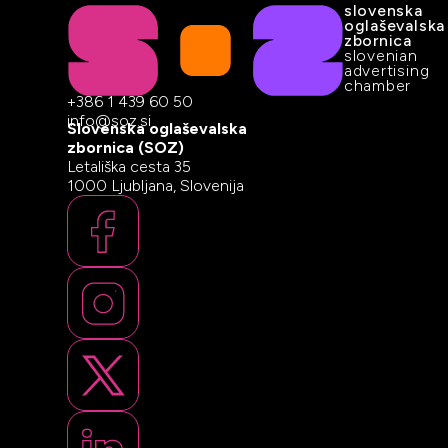
slovenska
oglaševalska
zbornica
slovenian
advertising
chamber
+386 1 439 60 50
info@soz.si
Slovenska oglaševalska
zbornica (SOZ)
Letališka cesta 35
1000 Ljubljana, Slovenija