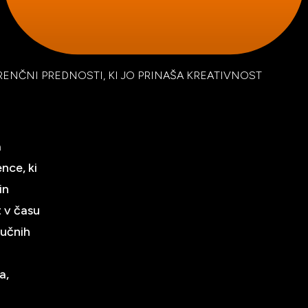
RENČNI PREDNOSTI, KI JO PRINAŠA KREATIVNOST
a
nce, ki
in
t v času
jučnih
a,