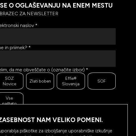
SE O OGLAŠEVANJU NA ENEM MESTU
BRAZEC ZA NEWSLETTER
ektronski naslov
*
e in priimek?
*
lim, da me obveščate o (označite izbor)
*
SOZ
Effie®
Zlati boben
SOF
Novice
Slovenija
Vse
našteto
r se trudimo pošiljati čim bolj kakovostno in zanimivo
ebino, bi želeli meriti odzive na poslana sporočila. Ali
ZASEBNOST NAM VELIKO POMENI.
m dovolite, da beležimo, hranimo prikaze prejetih
oročil ter klike na povezave v prejetih sporočilih?
*
uporablja piškotke za izboljšanje uporabniške izkušnje