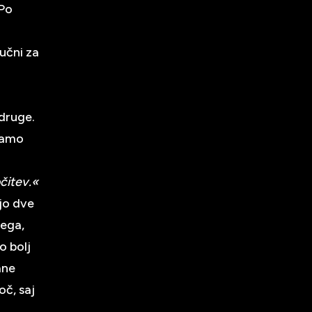
 Po
jučni za
 druge.
emamo
čitev.«
jo dve
nega,
o bolj
ane
oč, saj