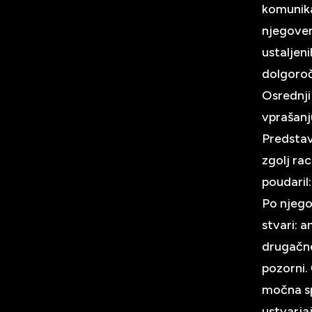
komunika
njegovem
ustaljen
dolgoroč
Osrednji
vprašanj
Predstav
zgolj ra
poudaril
Po njego
stvari: 
drugačne
pozorni.
močna sp
ustvarjaj