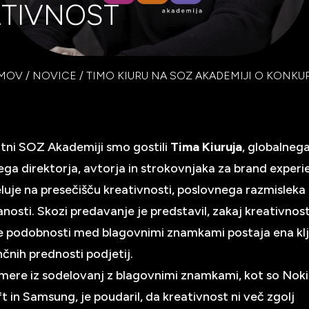
ATIVNOST
MOV
/
NOVICE
/
TIMO KIURU NA SOZ AKADEMIJI O KONKU
tni SOZ Akademiji smo gostili
Tima Kiuruja
, globalneg
ega direktorja, avtorja in strokovnjaka za brand experie
luje na presečišču kreativnosti, poslovnega razmisleka 
nosti. Skozi predavanje je predstavil, zakaj kreativnos
e podobnosti med blagovnimi znamkami postaja ena kl
čnih prednosti podjetij.
imere iz sodelovanj z blagovnimi znamkami, kot so Noki
t in Samsung, je poudaril, da kreativnost ni več zgolj