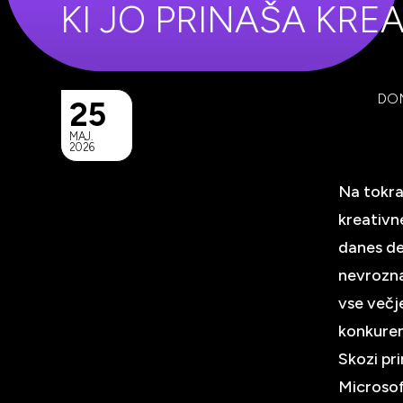
KI JO PRINAŠA KRE
DO
25
MAJ.
2026
Na tokra
kreativn
danes de
nevrozna
vse večj
konkuren
Skozi pr
Microsof