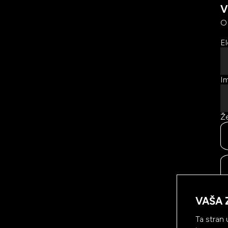
V
O
El
Im
Že
Ke
vs
VAŠA 
na
sp
Ta stran 