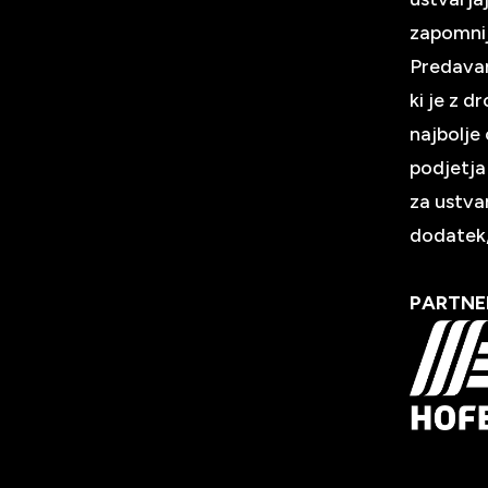
zapomni
Predavan
ki je z 
najbolje
podjetja
za ustvar
dodatek,
PARTNE