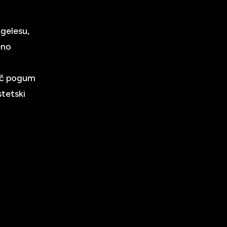
ngelesu,
eno
več pogum
stetski